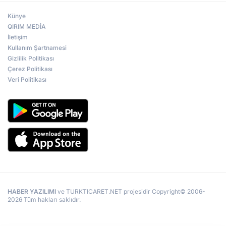
Künye
QIRIM MEDİA
İletişim
Kullanım Şartnamesi
Gizlilik Politikası
Çerez Politikası
Veri Politikası
HABER YAZILIMI
ve TURKTICARET.NET projesidir Copyright© 2006-
2026 Tüm hakları saklıdır.