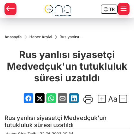
TR
Anasayfa
Haber Arşivi
Rus yanlısı
siyasetçi
Medvedçuk'un
Rus yanlısı siyasetçi
tutukluluk
süresi uzatıldı
Medvedçuk'un tutukluluk
süresi uzatıldı
Rus yanlısı siyasetçi Medvedçuk'un
tutukluluk süresi uzatıldı
Haber Giriş Tarihi: 22.06.2022 20:34