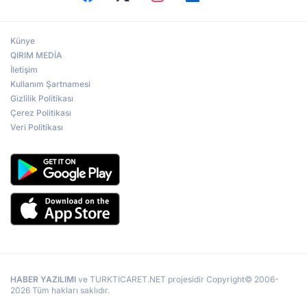
Künye
QIRIM MEDİA
İletişim
Kullanım Şartnamesi
Gizlilik Politikası
Çerez Politikası
Veri Politikası
HABER YAZILIMI
ve TURKTICARET.NET projesidir Copyright© 2006-
2026 Tüm hakları saklıdır.