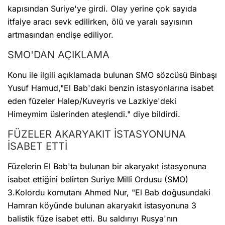
kapısından Suriye'ye girdi. Olay yerine çok sayıda
itfaiye aracı sevk edilirken, ölü ve yaralı sayısının
artmasından endişe ediliyor.
SMO'DAN AÇIKLAMA
Konu ile ilgili açıklamada bulunan SMO sözcüsü Binbaşı
Yusuf Hamud,"El Bab'daki benzin istasyonlarına isabet
eden füzeler Halep/Kuveyris ve Lazkiye'deki
Himeymim üslerinden ateşlendi." diye bildirdi.
FÜZELER AKARYAKIT İSTASYONUNA
İSABET ETTİ
Füzelerin El Bab'ta bulunan bir akaryakıt istasyonuna
isabet ettiğini belirten Suriye Millî Ordusu (SMO)
3.Kolordu komutanı Ahmed Nur, "El Bab doğusundaki
Hamran köyünde bulunan akaryakıt istasyonuna 3
balistik füze isabet etti. Bu saldırıyı Rusya'nın