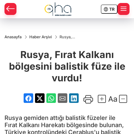
TR
Anasayfa
Haber Arşivi
Rusya,
Fırat
Kalkanı
Rusya, Fırat Kalkanı
bölgesini
balistik
füze ile
bölgesini balistik füze ile
vurdu!
vurdu!
Rusya gemiden attığı balistik füzeler ile
Fırat Kalkanı Harekatı bölgesinde bulunan,
Türkiye kontrolündeki Cerablus'u balistik