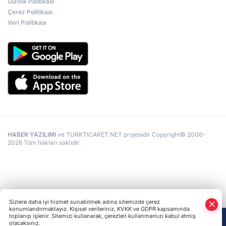
Gizlilik Politikası
Çerez Politikası
Veri Politikası
HABER YAZILIMI
ve TURKTICARET.NET projesidir Copyright© 2006-
2026 Tüm hakları saklıdır.
Sizlere daha iyi hizmet sunabilmek adına sitemizde çerez
konumlandırmaktayız. Kişisel verileriniz, KVKK ve GDPR kapsamında
toplanıp işlenir. Sitemizi kullanarak, çerezleri kullanmamızı kabul etmiş
olacaksınız.