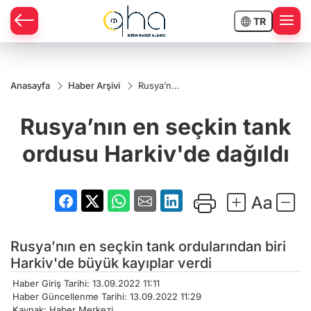
TR
Anasayfa
Haber Arşivi
Rusya’nın
en
seçkin
Rusya’nın en seçkin tank
tank
ordusu
Harkiv'de
ordusu Harkiv'de dağıldı
dağıldı
Rusya’nın en seçkin tank ordularından biri
Harkiv'de büyük kayıplar verdi
Haber Giriş Tarihi: 13.09.2022 11:11
Haber Güncellenme Tarihi: 13.09.2022 11:29
Kaynak: Haber Merkezi