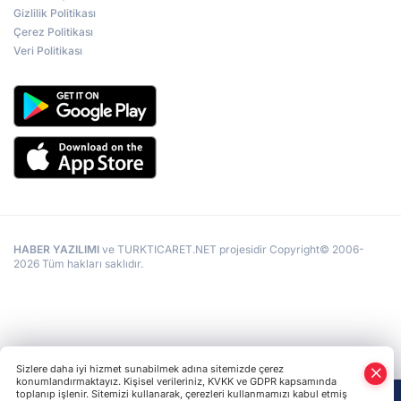
Gizlilik Politikası
Çerez Politikası
Veri Politikası
HABER YAZILIMI
ve TURKTICARET.NET projesidir Copyright© 2006-
2026 Tüm hakları saklıdır.
Sizlere daha iyi hizmet sunabilmek adına sitemizde çerez
konumlandırmaktayız. Kişisel verileriniz, KVKK ve GDPR kapsamında
toplanıp işlenir. Sitemizi kullanarak, çerezleri kullanmamızı kabul etmiş