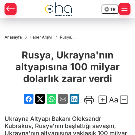
TR
Anasayfa
Haber Arşivi
Rusya,
Ukrayna'nın
altyapısına
Rusya, Ukrayna'nın
100 milyar
dolarlık
zarar verdi
altyapısına 100 milyar
dolarlık zarar verdi
Ukrayna Altyapı Bakanı Oleksandr
Kubrakov, Rusya’nın başlattığı savaşın,
Ukrayna'nın altyapısına yaklaşık 100 milyar