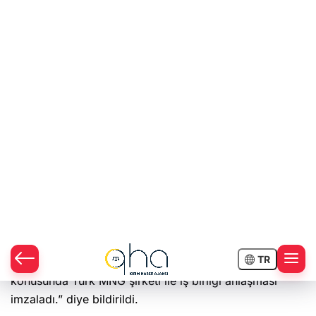
Türk şirketi MNG, Ukrayna’nın Jıtomir bölgesinde
güneş enerjisi santrali inşa edecek.
Jıtomir Valiliğinden yapılan açıklamada, “Jıtomir Valisi
Vitaliy Buneçko, Bronıkivska birleşik bölge topluluğu
topraklarında güneş enerjisi santralinin inşa edilmesi
konusunda Türk MNG şirketi ile iş birliği anlaşması
imzaladı.” diye bildirildi.
İnşaatın, 2020 yılında başlamasının planlandığı ve