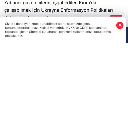
Bakanlığından izin alması gerekiyor.
Son Haberler
Ukrayna Dışişleri Bakanlığında "Örnek" sanatı
etkinliği: Kırım Tatar kültürel mirası tanıtıldı
Cumhurbaşkanı Zelenskıy: FREYJA antibalistik
savunma programına 10 ülke katıldı
Büyükelçi Zalujnıy: Batılı müttefikler Kırım'ı izole etme
operasyonuna inanmadı ancak plan başarıyla işliyor
Ürkün Katliamı şehitleri, 110 yıl sonra rahmetle anılıyor
Zelenskıy, Azerbaycan Dışişleri Bakanı Bayramov ile
görüştü: Savunma, enerji ve insani destek masada