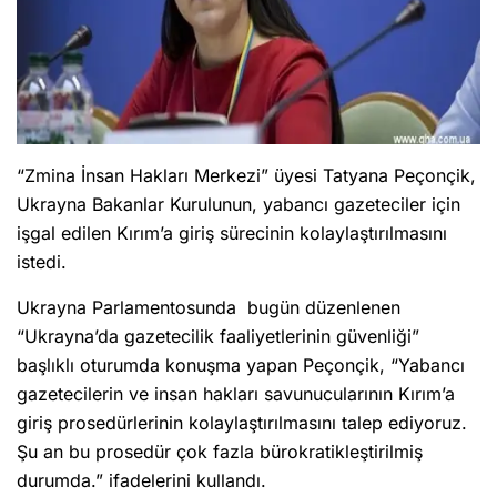
“Zmina İnsan Hakları Merkezi” üyesi Tatyana Peçonçik,
Ukrayna Bakanlar Kurulunun, yabancı gazeteciler için
işgal edilen Kırım’a giriş sürecinin kolaylaştırılmasını
Sizlere daha iyi hizmet sunabilmek adına sitemizde çerez
istedi.
konumlandırmaktayız. Kişisel verileriniz, KVKK ve GDPR kapsamında
toplanıp işlenir. Sitemizi kullanarak, çerezleri kullanmamızı kabul etmiş
olacaksınız.
Ukrayna Parlamentosunda bugün düzenlenen
Anasayfa
Haber Ara
Yazarlar
“Ukrayna’da gazetecilik faaliyetlerinin güvenliği”
başlıklı oturumda konuşma yapan Peçonçik, “Yabancı
gazetecilerin ve insan hakları savunucularının Kırım’a
giriş prosedürlerinin kolaylaştırılmasını talep ediyoruz.
Şu an bu prosedür çok fazla bürokratikleştirilmiş
durumda.” ifadelerini kullandı.
ZİYARETLER UKRAYNA’DAN İZİN ALINARAK