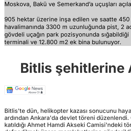
Moskova, Bakü ve Semerkand’a uçuşları açılaca
905 hektar üzerine inşa edilen ve saatte 45
havalimanında 3300 m uzunluğunda pist, 2 adet
gövdeli uçağın park pozisyonunda sığabildiği
terminali ve 12.800 m2 ek bina bulunuyor.
Bitlis şehitlerine
Bitlis'te dün, helikopter kazası sonucunu hayat
ardından Ankara'da devlet töreni düzenlendi
katıldığı Ahmet Hamdi Akseki Camisi'ndeki tör