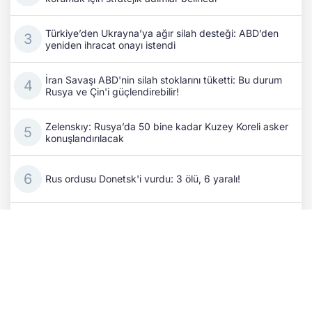
Türkiye’den Ukrayna’ya ağır silah desteği: ABD’den
yeniden ihracat onayı istendi
İran Savaşı ABD'nin silah stoklarını tüketti: Bu durum
Rusya ve Çin'i güçlendirebilir!
Zelenskıy: Rusya’da 50 bine kadar Kuzey Koreli asker
konuşlandırılacak
Rus ordusu Donetsk'i vurdu: 3 ölü, 6 yaralı!
Gazeteci Aydın Taş'ın aramızdan ayrılışının üzerinden
beş yıl geçti
Hakan Fidan'dan barış çağrısı: "Uluslararası toplum
olarak bu savaşı durdurmamız gerekiyor"