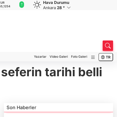
Hava Durumu
GBP
CHF
CAD
RUB
A
64,3468
59,0083
34,1883
0,5822
1
Ankara
28 °
Yazarlar
Video Galeri
Foto Galeri
TR
eferin tarihi belli
Son Haberler