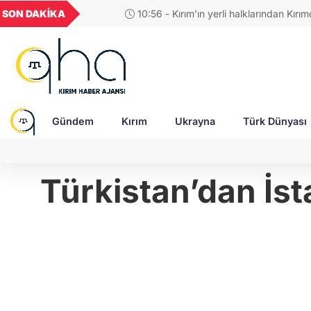
GEL
TND
BGN
VND
SON DAKİKA
10:56 - Kırım’ın yerli halklarından Kırımçaklar, ki
49
18,2677
16,3788
27,9743
0,0018
korumak için stratejik adımlar belirledi
Gündem
Kırım
Ukrayna
Türk Dünyası
Türkistan’dan İsta