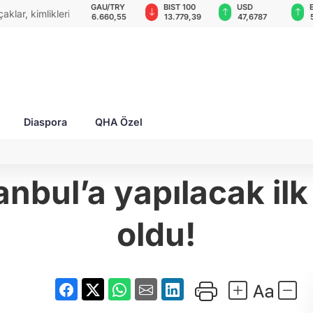
GAU/TRY
BIST 100
USD
EUR
mliklerini
6.660,55
13.779,39
47,6787
55,1254
Diaspora
QHA Özel
nbul’a yapılacak ilk s
oldu!