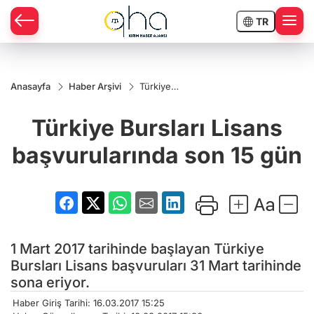
TR
Anasayfa
Haber Arşivi
Türkiye
Bursları Lisans
başvurularında
Türkiye Bursları Lisans
son 15 gün
başvurularında son 15 gün
1 Mart 2017 tarihinde başlayan Türkiye
Bursları Lisans başvuruları 31 Mart tarihinde
sona eriyor.
Haber Giriş Tarihi: 16.03.2017 15:25