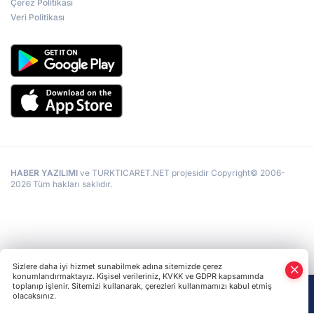
Çerez Politikası
Veri Politikası
HABER YAZILIMI
ve TURKTICARET.NET projesidir Copyright© 2006-
2026 Tüm hakları saklıdır.
Sizlere daha iyi hizmet sunabilmek adına sitemizde çerez
konumlandırmaktayız. Kişisel verileriniz, KVKK ve GDPR kapsamında
toplanıp işlenir. Sitemizi kullanarak, çerezleri kullanmamızı kabul etmiş
olacaksınız.
Anasayfa
Haber Ara
Yazarlar