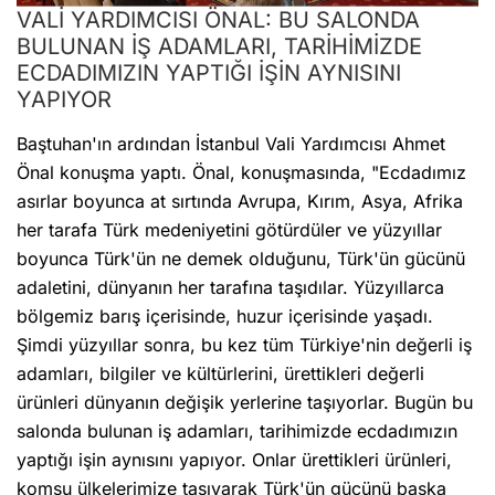
VALİ YARDIMCISI ÖNAL: BU SALONDA
BULUNAN İŞ ADAMLARI, TARİHİMİZDE
ECDADIMIZIN YAPTIĞI İŞİN AYNISINI
YAPIYOR
Baştuhan'ın ardından İstanbul Vali Yardımcısı Ahmet
Önal konuşma yaptı. Önal, konuşmasında, "Ecdadımız
asırlar boyunca at sırtında Avrupa, Kırım, Asya, Afrika
her tarafa Türk medeniyetini götürdüler ve yüzyıllar
boyunca Türk'ün ne demek olduğunu, Türk'ün gücünü
adaletini, dünyanın her tarafına taşıdılar. Yüzyıllarca
bölgemiz barış içerisinde, huzur içerisinde yaşadı.
Şimdi yüzyıllar sonra, bu kez tüm Türkiye'nin değerli iş
adamları, bilgiler ve kültürlerini, ürettikleri değerli
ürünleri dünyanın değişik yerlerine taşıyorlar. Bugün bu
salonda bulunan iş adamları, tarihimizde ecdadımızın
yaptığı işin aynısını yapıyor. Onlar ürettikleri ürünleri,
komşu ülkelerimize taşıyarak Türk'ün gücünü başka