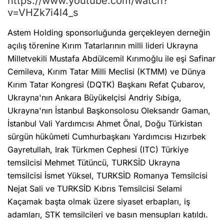
https://www.youtube.com/watch?
v=VHZk7i4l4_s
Astem Holding sponsorluğunda gerçekleyen derneğin
açılış törenine Kırım Tatarlarının milli lideri Ukrayna
Milletvekili Mustafa Abdülcemil Kırımoğlu ile eşi Safinar
Cemileva, Kırım Tatar Milli Meclisi (KTMM) ve Dünya
Kırım Tatar Kongresi (DQTK) Başkanı Refat Çubarov,
Ukrayna'nın Ankara Büyükelçisi Andriy Sıbiga,
Ukrayna'nın İstanbul Başkonsolosu Oleksandr Gaman,
İstanbul Vali Yardımcısı Ahmet Önal, Doğu Türkistan
sürgün hükûmeti Cumhurbaşkanı Yardımcısı Hızırbek
Gayretullah, Irak Türkmen Cephesi (ITC) Türkiye
temsilcisi Mehmet Tütüncü, TURKSİD Ukrayna
temsilcisi İsmet Yüksel, TURKSİD Romanya Temsilcisi
Nejat Sali ve TURKSİD Kıbrıs Temsilcisi Selami
Kaçamak başta olmak üzere siyaset erbapları, iş
adamları, STK temsilcileri ve basın mensupları katıldı.