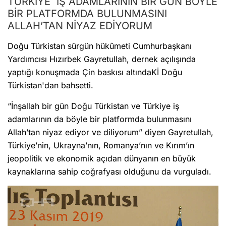
TÜRKİYE İŞ ADAMLARININ BİR GÜN BÖYLE
BİR PLATFORMDA BULUNMASINI
ALLAH’TAN NİYAZ EDİYORUM
Doğu Türkistan sürgün hükûmeti Cumhurbaşkanı
Yardımcısı Hızırbek Gayretullah, dernek açılışında
yaptığı konuşmada Çin baskısı altındaKİ Doğu
Türkistan'dan bahsetti.
“İnşallah bir gün Doğu Türkistan ve Türkiye iş
adamlarının da böyle bir platformda bulunmasını
Allah’tan niyaz ediyor ve diliyorum” diyen Gayretullah,
Türkiye’nin, Ukrayna’nın, Romanya’nın ve Kırım’ın
jeopolitik ve ekonomik açıdan dünyanın en büyük
kaynaklarına sahip coğrafyası olduğunu da vurguladı.