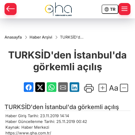
TR
Anasayfa
Haber Arşivi
TURKSİD'den
İstanbul'da
görkemli
TURKSİD'den İstanbul'da
açılış
görkemli açılış
TURKSİD'den İstanbul'da görkemli açılış
Haber Giriş Tarihi: 23.11.2019 14:14
Haber Güncellenme Tarihi: 25.11.2019 00:42
Kaynak: Haber Merkezi
https://www.qha.com.tr/