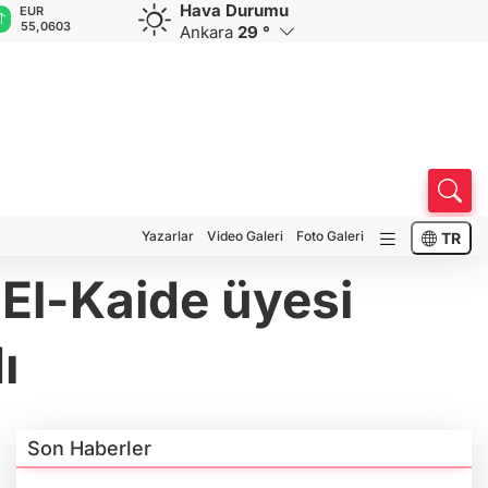
Hava Durumu
GBP
CHF
CAD
RUB
64,1818
58,9168
33,9453
0,5839
Ankara
29 °
Yazarlar
Video Galeri
Foto Galeri
TR
 El-Kaide üyesi
ı
Son Haberler