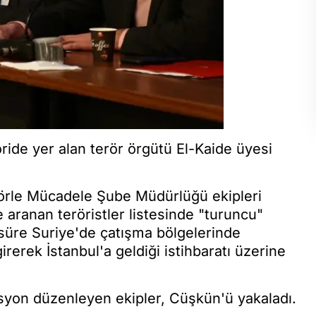
oride yer alan terör örgütü El-Kaide üyesi
rörle Mücadele Şube Müdürlüğü ekipleri
e aranan teröristler listesinde "turuncu"
süre Suriye'de çatışma bölgelerinde
rerek İstanbul'a geldiği istihbaratı üzerine
yon düzenleyen ekipler, Cüşkün'ü yakaladı.