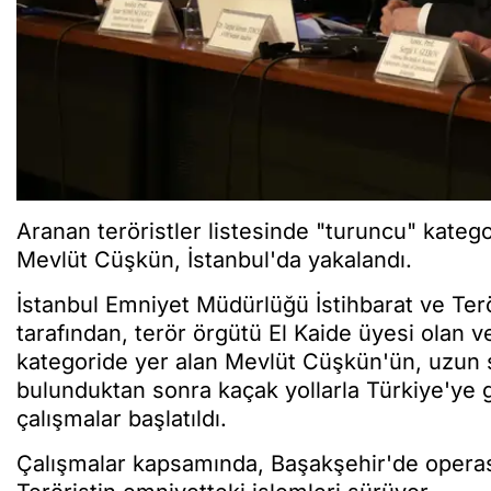
Aranan teröristler listesinde "turuncu" kateg
Mevlüt Cüşkün, İstanbul'da yakalandı.
İstanbul Emniyet Müdürlüğü İstihbarat ve Te
tarafından, terör örgütü El Kaide üyesi olan v
kategoride yer alan Mevlüt Cüşkün'ün, uzun 
bulunduktan sonra kaçak yollarla Türkiye'ye gi
çalışmalar başlatıldı.
Çalışmalar kapsamında, Başakşehir'de operas