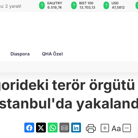
GAU/TRY
BIST 100
USD
EUR
na SİHA üreten şirketin CEO'su bombalı
6.519,74
13.703,13
47,5812
55,0603
ı
Diaspora
QHA Özel
rideki terör örgütü
İstanbul'da yakaland