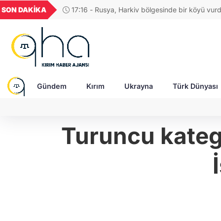
U
GEL
TND
BGN
VND
SON DAKİKA
17:04 - Rus ordusu
854
18,1955
16,2449
28,0626
0,0018
saldırıda ağır yaraland
Gündem
Kırım
Ukrayna
Türk Dünyası
Turuncu katego