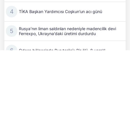
TİKA Başkan Yardımcısı Coşkun’un acı günü
Rusya’nın liman saldırıları nedeniyle madencilik devi
Ferrexpo, Ukrayna’daki üretimi durdurdu
Odesa bölgesinde Rus terörü: Bir ölü, 8 yaralı!
Rus işgalciler Herson’da gıda taşıyan kamyonu
SİHA’yla vurdu
Cephedeki kayıpların ardından Putin, komuta
kademesini değiştirdi
Alman basını: Ukrayna'ya İHA sağlayan şirketin
CEO'suna suikast planı engellendi