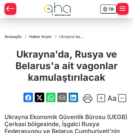
TR
Anasayfa
Haber Arşivi
Ukrayna'da,
Rusya ve
Belarus'a ait
Ukrayna'da, Rusya ve
vagonlar
kamulaştırılacak
Belarus'a ait vagonlar
kamulaştırılacak
Ukrayna Ekonomik Güvenlik Bürosu (UEGB)
Çerkasi bölgesinde, İşgalci Rusya
Federasyonu ve Belarus Cumhuriyeti'nin