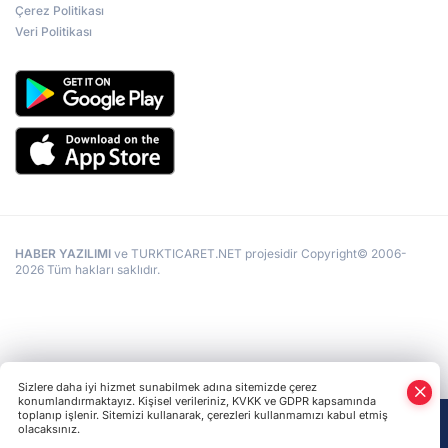
Çerez Politikası
Veri Politikası
HABER YAZILIMI
ve TURKTICARET.NET projesidir Copyright© 2006-
2026 Tüm hakları saklıdır.
Sizlere daha iyi hizmet sunabilmek adına sitemizde çerez
konumlandırmaktayız. Kişisel verileriniz, KVKK ve GDPR kapsamında
toplanıp işlenir. Sitemizi kullanarak, çerezleri kullanmamızı kabul etmiş
olacaksınız.
Anasayfa
Haber Ara
Yazarlar