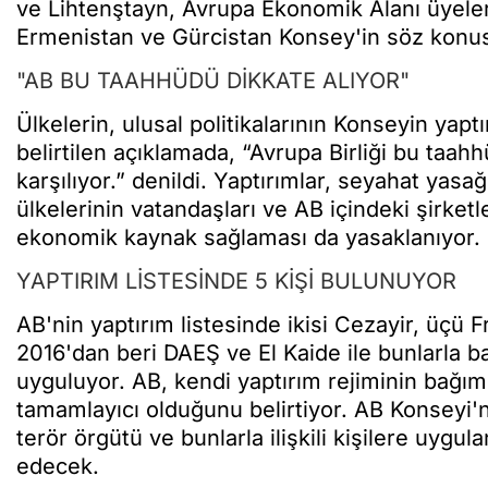
ve Lihtenştayn, Avrupa Ekonomik Alanı üyele
Ermenistan ve Gürcistan Konsey'in söz konusu k
"AB BU TAAHHÜDÜ DİKKATE ALIYOR"
Ülkelerin, ulusal politikalarının Konseyin yap
belirtilen açıklamada, “Avrupa Birliği bu taa
karşılıyor.” denildi. Yaptırımlar, seyahat yasa
ülkelerinin vatandaşları ve AB içindeki şirket
ekonomik kaynak sağlaması da yasaklanıyor.
YAPTIRIM LİSTESİNDE 5 KİŞİ BULUNUYOR
AB'nin yaptırım listesinde ikisi Cezayir, üçü 
2016'dan beri DAEŞ ve El Kaide ile bunlarla bağ
uyguluyor. AB, kendi yaptırım rejiminin bağıms
tamamlayıcı olduğunu belirtiyor. AB Konseyi'ni
terör örgütü ve bunlarla ilişkili kişilere uyg
edecek.