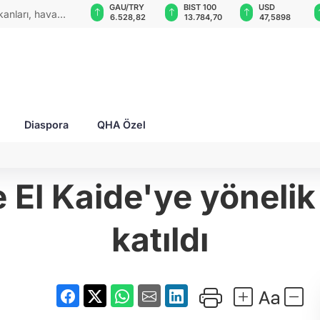
GAU/TRY
BIST 100
USD
EUR
'i kabul etti:
6.528,82
13.784,70
47,5898
55,0594
Diaspora
QHA Özel
El Kaide'ye yönelik
katıldı