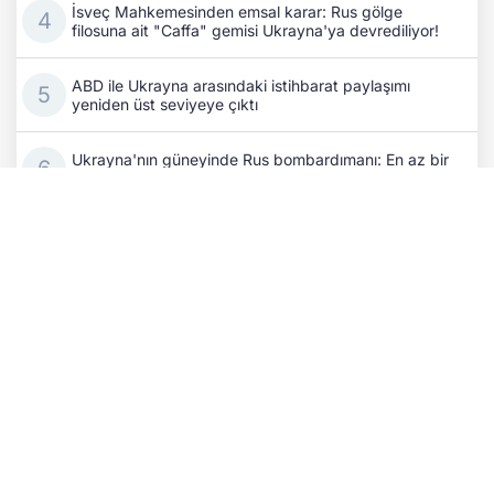
İsveç Mahkemesinden emsal karar: Rus gölge
filosuna ait "Caffa" gemisi Ukrayna'ya devrediliyor!
ABD ile Ukrayna arasındaki istihbarat paylaşımı
yeniden üst seviyeye çıktı
Ukrayna'nın güneyinde Rus bombardımanı: En az bir
ölü, 30 yaralı!
Kırım açıklarında 80 kilometrekarelik deniz kirliliği
tespit edildi
ABD ve Ukrayna arasındaki Patriot füzesi üretimi
görüşmeleri, Trump'ın çekincelerine rağmen sürüyor
Zelenskıy, Finlandiya Cumhurbaşkanı Stubb ile hava
savunması ve Rusya'ya baskıyı görüştü