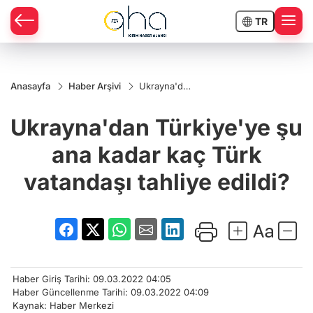
TR
Anasayfa
Haber Arşivi
Ukrayna'dan
Türkiye'ye
şu ana
Ukrayna'dan Türkiye'ye şu
kadar kaç
Türk
vatandaşı
ana kadar kaç Türk
tahliye
edildi?
vatandaşı tahliye edildi?
Haber Giriş Tarihi: 09.03.2022 04:05
Haber Güncellenme Tarihi: 09.03.2022 04:09
Kaynak: Haber Merkezi