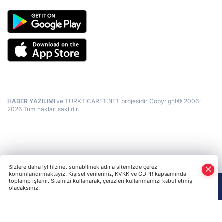
HABER YAZILIMI
ve TURKTICARET.NET projesidir Copyright© 2006-
2026 Tüm hakları saklıdır.
Sizlere daha iyi hizmet sunabilmek adına sitemizde çerez
konumlandırmaktayız. Kişisel verileriniz, KVKK ve GDPR kapsamında
toplanıp işlenir. Sitemizi kullanarak, çerezleri kullanmamızı kabul etmiş
olacaksınız.
Anasayfa
Haber Ara
Yazarlar