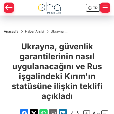
TR
Anasayfa
Haber Arşivi
Ukrayna,
güvenlik
garantilerinin
Ukrayna, güvenlik
nasıl
uygulanacağını
ve Rus
garantilerinin nasıl
işgalindeki
Kırım'ın
uygulanacağını ve Rus
statüsüne
ilişkin teklifi
açıkladı
işgalindeki Kırım'ın
statüsüne ilişkin teklifi
açıkladı