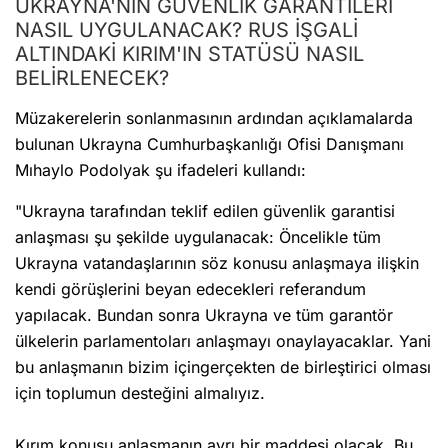
UKRAYNA'NIN GÜVENLİK GARANTİLERİ
NASIL UYGULANACAK? RUS İŞGALİ
ALTINDAKİ KIRIM'IN STATÜSÜ NASIL
BELİRLENECEK?
Müzakerelerin sonlanmasının ardından açıklamalarda
bulunan Ukrayna Cumhurbaşkanlığı Ofisi Danışmanı
Mıhaylo Podolyak şu ifadeleri kullandı:
"Ukrayna tarafından teklif edilen güvenlik garantisi
anlaşması şu şekilde uygulanacak: Öncelikle tüm
Ukrayna vatandaşlarının söz konusu anlaşmaya ilişkin
kendi görüşlerini beyan edecekleri referandum
yapılacak. Bundan sonra Ukrayna ve tüm garantör
ülkelerin parlamentoları anlaşmayı onaylayacaklar. Yani
bu anlaşmanın bizim içingerçekten de birleştirici olması
için toplumun desteğini almalıyız.
Kırım konusu anlaşmanın ayrı bir maddesi olacak. Bu