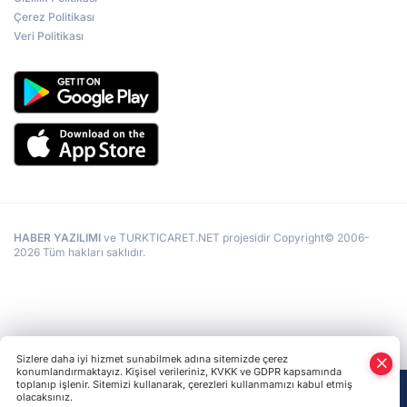
Çerez Politikası
Veri Politikası
HABER YAZILIMI
ve TURKTICARET.NET projesidir Copyright© 2006-
2026 Tüm hakları saklıdır.
Sizlere daha iyi hizmet sunabilmek adına sitemizde çerez
konumlandırmaktayız. Kişisel verileriniz, KVKK ve GDPR kapsamında
toplanıp işlenir. Sitemizi kullanarak, çerezleri kullanmamızı kabul etmiş
olacaksınız.