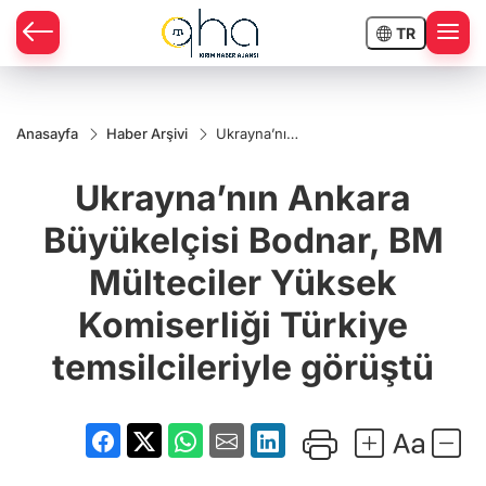
TR
Anasayfa
Haber Arşivi
Ukrayna’nın
Ankara
Büyükelçisi
Ukrayna’nın Ankara
Bodnar, BM
Mülteciler
Yüksek
Büyükelçisi Bodnar, BM
Komiserliği
Türkiye
Mülteciler Yüksek
temsilcileriyle
görüştü
Komiserliği Türkiye
temsilcileriyle görüştü