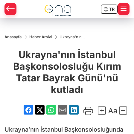
TR
Anasayfa
Haber Arşivi
Ukrayna'nın
İstanbul
Başkonsolosluğu
Ukrayna'nın İstanbul
Kırım Tatar
Bayrak Günü'nü
kutladı
Başkonsolosluğu Kırım
Tatar Bayrak Günü'nü
kutladı
Ukrayna’nın İstanbul Başkonsolosluğunda