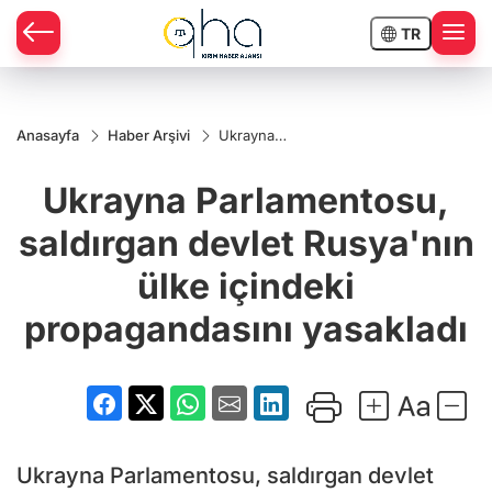
TR
Anasayfa
Haber Arşivi
Ukrayna
Parlamentosu,
saldırgan
Ukrayna Parlamentosu,
devlet
Rusya'nın ülke
içindeki
saldırgan devlet Rusya'nın
propagandasını
yasakladı
ülke içindeki
propagandasını yasakladı
Ukrayna Parlamentosu, saldırgan devlet