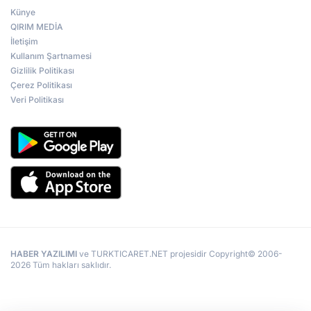
Künye
QIRIM MEDİA
İletişim
Kullanım Şartnamesi
Gizlilik Politikası
Çerez Politikası
Veri Politikası
HABER YAZILIMI
ve TURKTICARET.NET projesidir Copyright© 2006-
2026 Tüm hakları saklıdır.