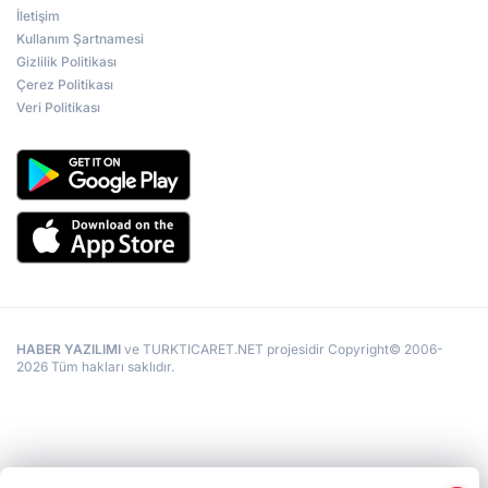
İletişim
Kullanım Şartnamesi
Gizlilik Politikası
Çerez Politikası
Veri Politikası
HABER YAZILIMI
ve TURKTICARET.NET projesidir Copyright© 2006-
2026 Tüm hakları saklıdır.