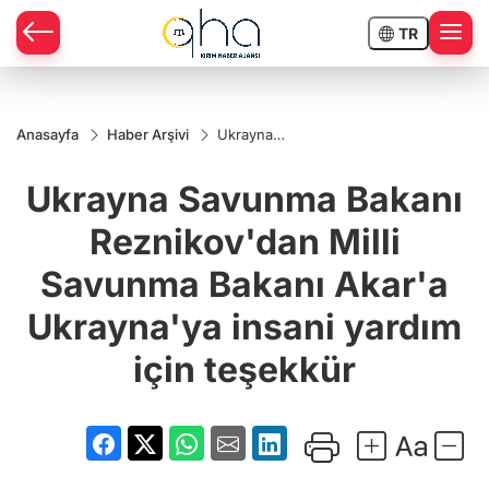
TR
Anasayfa
Haber Arşivi
Ukrayna
Savunma
Bakanı
Ukrayna Savunma Bakanı
Reznikov'dan
Milli
Savunma
Reznikov'dan Milli
Bakanı
Akar'a
Savunma Bakanı Akar'a
Ukrayna'ya
insani yardım
için teşekkür
Ukrayna'ya insani yardım
için teşekkür