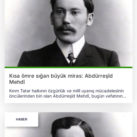
Kısa ömre sığan büyük miras: Abdürreşîd
Mehdî
Kırım Tatar halkının özgürlük ve millî uyanış mücadelesinin
öncülerinden biri olan Abdürreşîd Mehdî, bugün vefatının
114. yıl dönümünde saygı ve minnetle anılıyor. Henüz 32
yaşındayken 24 Mayıs 1912’de Karasubazar’da hayata
gözlerini yuman Mehdî, kısa süren hayatına büyük bir fikir
ve siyaset mirası sığdırdı. Kırım’ın kuzeyindeki fakir bir
HABER
köylü ailesinden çıkan bu mücadele insanı, halkının sesi
olmayı hayatının merkezine koydu. Kırım’ın kuzeyindeki Or
(Perekop) bölgesinde fakir bir köylü ailesinin oğlu olarak