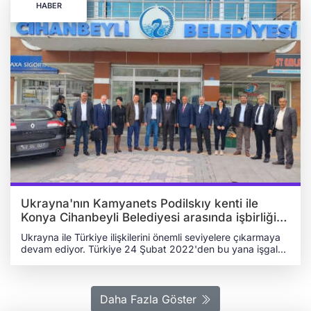
HABER
Ukrayna'nın Kamyanets Podilskıy kenti ile
Konya Cihanbeyli Belediyesi arasında işbirliği
anlaşması
Ukrayna ile Türkiye ilişkilerini önemli seviyelere çıkarmaya
devam ediyor. Türkiye 24 Şubat 2022'den bu yana işgalci
Rus saldırılarıyla mücadele eden Ukrayna'ya ve Ukrayna
halkına güçlü desteğinin gösteriyor. KAMYANETS
PODİLSKIY İLE CİHANBEYLİ BELEDİYESİ ARASINDA
İŞBİRLİĞİ ANLAŞMASI İMZALANDI Ukrayna'nın Ankara
Daha Fazla Göster
Büyükelçisi Vasıl Bodnar, Konya'nın Cihanbeyli Belediyesi ile