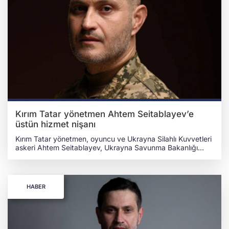
Kırım Tatar yönetmen Ahtem Seitablayev’e
üstün hizmet nişanı
Kırım Tatar yönetmen, oyuncu ve Ukrayna Silahlı Kuvvetleri
askeri Ahtem Seitablayev, Ukrayna Savunma Bakanlığı
tarafından üstün hizmetleri dolayısıyla "Cesaret Haçı"
(Hrest Doblosti) nişanı ile ödüllendirildi. Haytarma ve
Kiborglar gibi unutulmaz filmleriyle tanınan ünlü Kırım Tatar
yönetmen Ahtem Seitablayev, aldığı ödülü sosyal
HABER
medyadan duyurdu. Ünlü yönetmen, nişanının fotoğrafını
paylaşarak "Ukrayna halkına hizmet ediyorum" notunu
düştü. Seitablayev, halihazırda Ukrayna Silahlı Kuvvetleri
Bölgesel Savunma Kuvvetleri Komutanlığının İletişim
Biriminde görev yapıyor ve stratejik öneme sahip "TrO