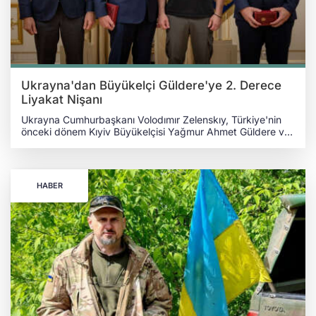
Ukrayna'dan Büyükelçi Güldere'ye 2. Derece
Liyakat Nişanı
Ukrayna Cumhurbaşkanı Volodımır Zelenskıy, Türkiye'nin
önceki dönem Kıyiv Büyükelçisi Yağmur Ahmet Güldere ve
Onur Group Yönetim Kurulu Başkanı Onur Çetinceviz ile bir
araya geldi. Zelenskıy, Ukrayna’ya verdikleri destek için
Güldere ve Çetinceviz’e 2. Derece Liyakat Nişanı’nı takdim
etti. Ukrayna Cumhurbaşkanı Volodımır Zelenskıy, dün
HABER
Kıyiv’deki Cumhurbaşkanlığı Ofisinde, Türkiye'nin önceki
dönem Kıyiv Büyükelçisi Yağmur Ahmet Güldere ve Onur
Group Yönetim Kurulu Başkanı Onur Çetinceviz’i kabul
etti. Cumhurbaşkanlığı Ofisinden yapılan açıklamaya göre
Zelenskıy, Ukrayna'da diplomatik görevini
tamamlayan Büyükelçi Güldere'ye, iki ülke arasında güçlü
ilişkilerin gelişmesine katkı sağlayan çalışmalarından dolayı
teşekkür etti. Bununla birlikte Cumhurbaşkanı, Rusya’nın
topyekun işgal girişimini başlatmasına rağmen
Ukrayna’daki faaliyetlerini devam ettiren ve Türkiye devleti
ile birlikte Ukraynalılara destek veren Onur Group şirketine