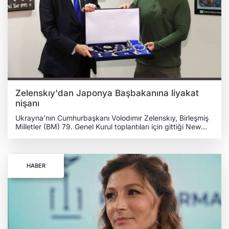
Zelenskıy'dan Japonya Başbakanına liyakat
nişanı
Ukrayna’nın Cumhurbaşkanı Volodımır Zelenskıy, Birleşmiş
Milletler (BM) 79. Genel Kurul toplantıları için gittiği New
York’ta, dünya liderleriyle bir araya geldi. Almanya,
Hindistan ve Japonya liderleriyle gerçekleştirdiği
görüşmelerde, "Adil bir barışa nasıl ulaşacağımızı konuştuk.
Birlikteliği korumak en önemli şey" dedi. JAPONYA
HABER
BAŞBAKANINA 1. DERECE BİLGE YAROSLAV NİŞANI
Cumhurbaşkanı Zelenskıy, Japonya Başbakanı Fumio
Kişida ile bir araya geldi. Görüşmede enerji yardımları ve kış
hazırlıkları üzerine konuşuldu. Daha sonra Başbakan
Kişida'ya Ukrayna 1. Derece Bilge Yaroslav Nişanı,
Zelenskıy tarafından takdim edildi. Nişan Japon halkının
Ukrayna ile dayanışmasının bir göstergesi olarak kabul