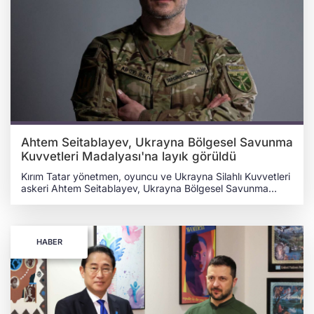
Media" birimini yönetiyor. “CESARET HAÇI” NEDİR?
Ukrayna Savunma Bakanlığı tarafından verilen "Cesaret
Haçı" nişanı, hem barış hem de savaş zamanında
görevlerini üstün başarıyla yerine getiren, hizmet
süreçlerinde istisnai yararlılık gösteren Ukrayna Silahlı
Kuvvetleri mensuplarına (er, çavuş ve astsubay
kademesine) verilen prestijli bir nişan olarak biliniyor.
Seitablayev, savaşın başından bu yana sanatsal kimliğini
askerî görevleriyle birleştirerek, Ukrayna direnişinin hem
sahada hem de medya ve iletişim cephesinde
güçlenmesine katkı sağlamaya devam ediyor.
Ahtem Seitablayev, Ukrayna Bölgesel Savunma
Kuvvetleri Madalyası'na layık görüldü
Kırım Tatar yönetmen, oyuncu ve Ukrayna Silahlı Kuvvetleri
askeri Ahtem Seitablayev, Ukrayna Bölgesel Savunma
Kuvvetleri Madalyası’na layık görüldü. Ahtem Seitablayev,
bugün sosyal medya üzerinden yaptığı açıklamada,
Ukrayna Savunma Bakanı tarafından verilen Ukrayna
Bölgesel Savunma Kuvvetleri Madalyası ile
HABER
ödüllendirildiğini duyurarak, “Ukrayna halkına hizmet
ediyorum” ifadelerini kullandı.