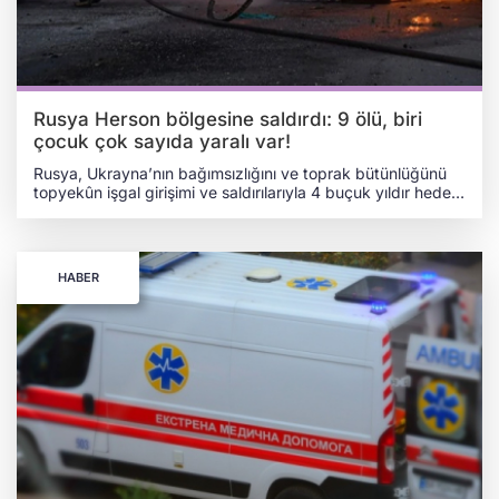
Rusya Herson bölgesine saldırdı: 9 ölü, biri
çocuk çok sayıda yaralı var!
Rusya, Ukrayna’nın bağımsızlığını ve toprak bütünlüğünü
topyekûn işgal girişimi ve saldırılarıyla 4 buçuk yıldır hedef
alıyor. SİVİLLER HAYATTAN KOPARILDI, YARALILAR
ARASINDA BİR ÇOCUK VAR Herson bölge merkezi ve
bölge içerisindeki birçok yerleşim yerini silahlı insansız hava
araçları (SİHA) ve topçu atışlarıyla hedef alan işgalci Rusya,
HABER
bölgenin kritik ve sivil altyapısına hasar verdi. Herson
Bölgesi Askerî İdaresi Başkanı Oleksandr Prokudin, resmî
sosyal medya hesabı üzerinden yaptığı açıklamada 3
apartmanın, bir idari binanın, bir baz istasyonunun, 5
müstakil evin ve araçların hasar aldığını kaydetti. Rus
saldırıları sonucu ilk belirlemelere göre 9 sivil hayatını
kaybetti. Aralarında bir çocuğun da bulunduğu 26 sivil ise
yaralandı.