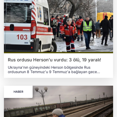
sürede tamamen alevlere teslim olarak kullanılamaz hale
geldi. İhbar üzerine bölgeye sevk edilen Ukrayna Acil
Durumlar Servisi ekipleri, çıkan yangını hızlı müdahaleyle
söndürdü. İlk belirlemelere göre olayda ölen ya da
yaralanan olmadı.
Rus ordusu Herson'u vurdu: 3 ölü, 19 yaralı!
Ukrayna'nın güneyindeki Herson bölgesinde Rus
ordusunun 8 Temmuz'u 9 Temmuz'a bağlayan gece
düzenlediği silahlı insansız hava aracı (SİHA) ve topçu
saldırılarında 3 sivil yaşamını yitirirken, 19 kişi yaralandı.
Herson Bölgesi Askerî İdaresi Başkanı Oleksandr Prokudin,
sosyal medya üzerinden yaptığı açıklamada, Rus güçlerinin
HABER
gün boyunca bölgedeki çok sayıda yerleşim yerine SİHA
ve topçu saldırıları gerçekleştirdiğini bildirdi. Prokudin'in
verdiği bilgiye göre, saldırılar Berıslav, Bilozerka,
Borozenske, Burhunka, Antonivka, Veletenske, Velıka
Oleksandrivka, Dniprovske, Doslidne, Dudçanı, Zımivnık,
Zorivka, İvanivka, Kaçkarivka, Kizomıs, Komışanı, Kostırka,