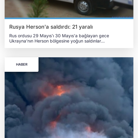
Rusya Herson'a saldırdı: 21 yaralı
Rus ordusu 29 Mayıs'ı 30 Mayıs'a bağlayan gece
Ukrayna'nın Herson bölgesine yoğun saldırılar
gerçekleştirdi. Herson Bölge Askeri İdaresi Başkanı
Oleksandr Prokudin, sosyal medya üzerinden yaptığı
açıklamada, Rus güçlerinin son 24 saat içerisinde
bölgedeki çok sayıda yerleşim yerine silahlı insansız hava
HABER
araçları (SİHA), topçu atışları ve hava saldırıları
gerçekleştirdiğini duyurdu. Saldırıda 21 kişi yaralandı.
Saldırıların Berıslav, Bilozerka, Antonivka, Stanislav,
Tokarivka, Kizomıs, Sadove ve Herson kentinin de
aralarında bulunduğu çok sayıda yerleşim yerini hedef
aldığı belirtildi. Prokudin, Rus ordusunun özellikle sivil
altyapı ve yerleşim alanlarını vurduğunu kaydederek,
saldırılar sonucu 7 apartman ile 29 müstakil evin hasar
gördüğünü ifade etti. GAZ HATTI VE ARAÇLAR DA ZARAR
GÖRDÜ Açıklamada ayrıca bir doğal gaz hattının, bir
kamyonun ve çeşitli özel araçların da saldırılarda zarar
gördüğü aktarıldı. Bölgedeki güvenlik riskinin devam ettiği
belirtilirken, son bir gün içerisinde cephe hattına yakın ve
Rus saldırılarından etkilenen yerleşimlerden 16 kişinin