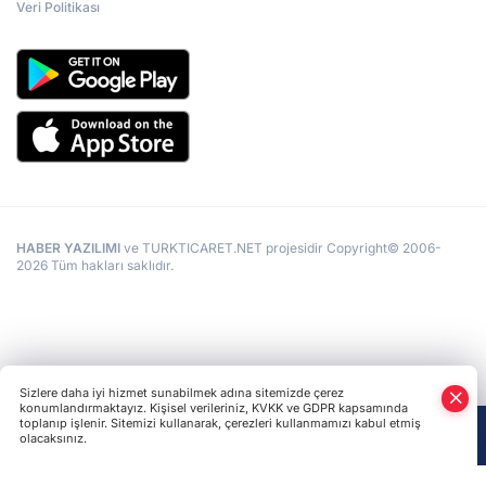
devam ettiği kaydedildi. Öte yandan, 11 Mayıs’ta Herson
Veri Politikası
kentinde gerçekleştirilen Rus saldırılarında da aralarında bir
gencin bulunduğu 5 kişi yaralanmıştı.
HABER YAZILIMI
ve TURKTICARET.NET projesidir Copyright© 2006-
2026 Tüm hakları saklıdır.
Sizlere daha iyi hizmet sunabilmek adına sitemizde çerez
konumlandırmaktayız. Kişisel verileriniz, KVKK ve GDPR kapsamında
toplanıp işlenir. Sitemizi kullanarak, çerezleri kullanmamızı kabul etmiş
olacaksınız.
Anasayfa
Haber Ara
Yazarlar