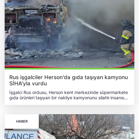
Rus işgalciler Herson’da gıda taşıyan kamyonu
SİHA’yla vurdu
İşgalci Rus ordusu, Herson kent merkezinde süpermarkete
gıda ürünleri taşıyan bir nakliye kamyonunu silahlı insansız
hava aracıyla (SİHA) hedef aldı. Herson Bölgesi Askeri
İdaresi Başkanı Oleksandr Prokudin, sosyal medya hesabı
üzerinden yaptığı açıklamada, saldırının saat 10.00
sularında gerçekleştiğini bildirdi. Prokudin, Rus güçlerine ait
HABER
bir FPV tipi SİHA’nın, kentteki bir süpermarkete ürün
teslimatı yapan sivil lojistik kamyonuna doğrudan çarptığını
belirtti. İsabet alan nakliye aracı saldırının ardından kısa