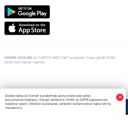
hazırlanıyordu. Birleşik Krallık Savunma Bakanlığı, 10
Ağustos 2023 tarihinde yayımladığı raporda, Rusya’nın
vatandaşlarına yönelik uyguladığı sansür politikalarında
yeni bir adım atıldığını duyurmuştu. Raporda, Rusya’nın
vatandaşlarının kullandığı sanal özel ağlara (VPN) erişimi
sınırlayarak sansürü sıkılaştırmaya çalıştığı açıklandı.
Birleşik Krallık Savunma Bakanlığı, Kremlin'in, Rus
vatandaşlarını objektif uluslararası haber kaynaklarına
erişimden mahrum etmek istediğinin altını çizdi.
HABER YAZILIMI
ve TURKTICARET.NET projesidir Copyright© 2006-
2026 Tüm hakları saklıdır.
Sizlere daha iyi hizmet sunabilmek adına sitemizde çerez
konumlandırmaktayız. Kişisel verileriniz, KVKK ve GDPR kapsamında
toplanıp işlenir. Sitemizi kullanarak, çerezleri kullanmamızı kabul etmiş
olacaksınız.
Anasayfa
Haber Ara
Yazarlar