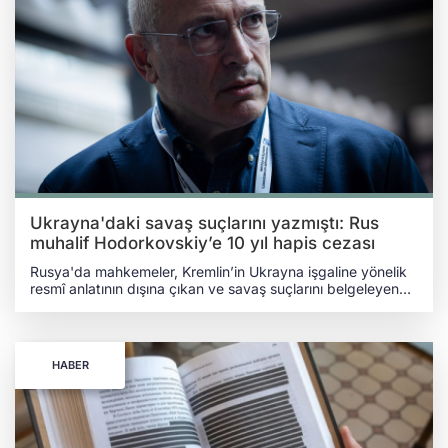
Ukrayna'daki savaş suçlarını yazmıştı: Rus
muhalif Hodorkovskiy’e 10 yıl hapis cezası
Rusya'da mahkemeler, Kremlin’in Ukrayna işgaline yönelik
resmî anlatının dışına çıkan ve savaş suçlarını belgeleyen
isimleri en ağır şekilde cezalandırmaya devam ediyor.
Moskova’daki Meşçanskiy Bölge Mahkemesi, Rus muhalif
lider ve YUKOS petrol şirketinin eski ortağı Mihail
Hodorkovskiy'i, Ukrayna’daki savaşın gerçeklerini dile
HABER
getirdiği için gıyabında 10 yıl hapis cezasına çarptırdı. Uzun
yıllardır Birleşik Krallık'ta sürgünde yaşayan ve Rusya’nın
Ukrayna’yı işgaline ilk günden beri karşı çıkan Mihail
Hodorkovskiy hakkında açılan davanın gerekçeleri, Rus
yargısının sansür mekanizmasını bir kez daha gözler önüne