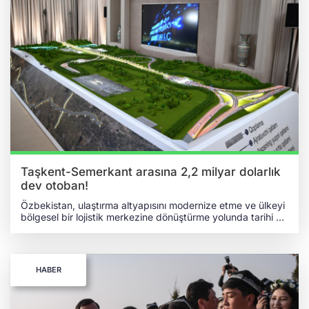
Taşkent-Semerkant arasına 2,2 milyar dolarlık
dev otoban!
Özbekistan, ulaştırma altyapısını modernize etme ve ülkeyi
bölgesel bir lojistik merkezine dönüştürme yolunda tarihi bir
adıma daha imza attı. Başkent Taşkent ile ülkenin en önemli
turizm ve ticaret merkezlerinden Semerkant’ı bağlayacak
olan yeni otoyol projesinin inşaat çalışmaları resmen
başladı. İki şehri birbirine bağlayacak otoyol projesinin
HABER
maliyetinin ise 2,2 milyar dolar olduğu açıklandı. Taşkent
vilayetinin Urta Çirçik ilçesinde düzenlenen temel atma
töreni, Özbekistan Cumhurbaşkanı Şevket Mirziyoyev