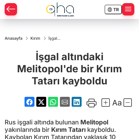
TR
Anasayfa
Kırım
İşgal
altındaki
Melitopol'de
İşgal altındaki
bir Kırım
Tatarı
kayboldu
Melitopol'de bir Kırım
Tatarı kayboldu
Rus işgali altında bulunan
Melitopol
yakınlarında bir
Kırım Tatarı
kayboldu.
Kaybolan Kırım Tatarından yaklaşık 10