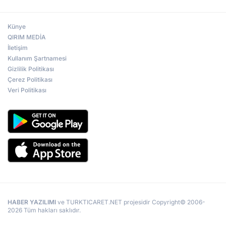
Künye
QIRIM MEDİA
İletişim
Kullanım Şartnamesi
Gizlilik Politikası
Çerez Politikası
Veri Politikası
HABER YAZILIMI
ve TURKTICARET.NET projesidir Copyright© 2006-
2026 Tüm hakları saklıdır.