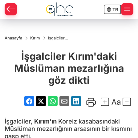
TR
Anasayfa
Kırım
İşgalciler
Kırım'daki
Müslüman
İşgalciler Kırım'daki
mezarlığına
göz dikti
Müslüman mezarlığına
göz dikti
İşgalciler,
Kırım’ın
Koreiz kasabasındaki
Müslüman mezarlığının arsasının bir kısmını
gasp etti.