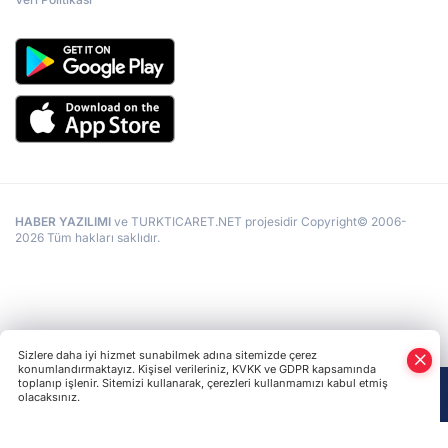
HABER YAZILIMI
ve TURKTICARET.NET projesidir Copyright© 2006-
2026 Tüm hakları saklıdır.
Sizlere daha iyi hizmet sunabilmek adına sitemizde çerez
konumlandırmaktayız. Kişisel verileriniz, KVKK ve GDPR kapsamında
toplanıp işlenir. Sitemizi kullanarak, çerezleri kullanmamızı kabul etmiş
olacaksınız.
Anasayfa
Haber Ara
Yazarlar