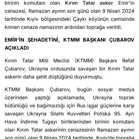
birinin komutanı olan
Kırım Tatar asker
Emir'in
cenazesi, Ramazan ayının son günü olan 9 Nisan 2024
tarihinde Kıyiv bölgesindeki Çaykı köyünün camisinde
kılınan cenaze namazının ardından toprağa verildi.
EMİR'İN ŞEHADETİNİ, KTMM BAŞKANI ÇUBAROV
AÇIKLADI
Kırım Tatar Milli Meclisi (KTMM) Başkanı Refat
Çubarov, Ukrayna ordusunda savaşan bir Kırım Tatar
askerin daha şehit düştüğünü duyurmuştu.
KTMM Başkanı Çubarov, bugün sosyal medya
üzerinden yaptığı açıklamada, Ukrayna toprak
bütünlüğü ve bağımsızlığı için Rus işgal güçlerine karşı
savaşan Ukrayna Silahlı Kuvvetleri Poliska 95. Ayrı
Hava İndirme Tugayı birliklerinden birinin komutanı
olan Kırım Tatar askerinin cenazesinin Ramazan ayının
son günü olan 9 Nisan 2024 tarihinde, Kıyiv’de toprağa