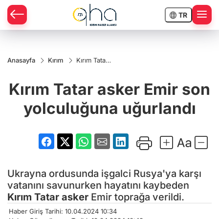
TR
Anasayfa
Kırım
Kırım Tatar
asker Emir
son
Kırım Tatar asker Emir son
yolculuğuna
uğurlandı
yolculuğuna uğurlandı
Ukrayna ordusunda işgalci Rusya'ya karşı
vatanını savunurken hayatını kaybeden
Kırım Tatar asker
Emir toprağa verildi.
Haber Giriş Tarihi: 10.04.2024 10:34