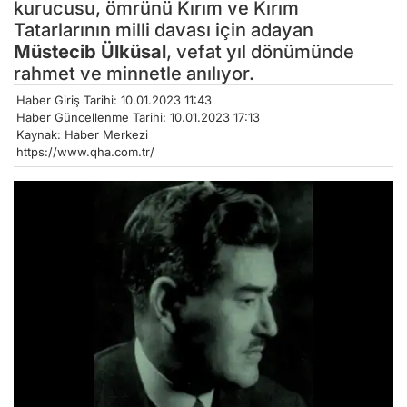
kurucusu, ömrünü Kırım ve Kırım
Tatarlarının milli davası için adayan
Müstecib Ülküsal
, vefat yıl dönümünde
rahmet ve minnetle anılıyor.
Haber Giriş Tarihi: 10.01.2023 11:43
Haber Güncellenme Tarihi: 10.01.2023 17:13
Kaynak: Haber Merkezi
https://www.qha.com.tr/