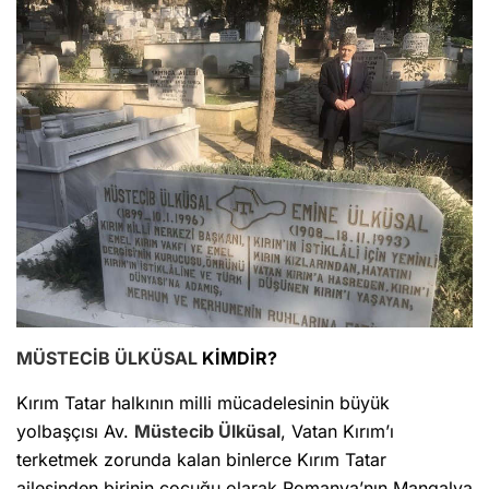
MÜSTECİB ÜLKÜSAL
KİMDİR?
Kırım Tatar halkının milli mücadelesinin büyük
yolbaşçısı Av.
Müstecib Ülküsal
, Vatan Kırım’ı
terketmek zorunda kalan binlerce Kırım Tatar
ailesinden birinin çocuğu olarak Romanya’nın Mangalya