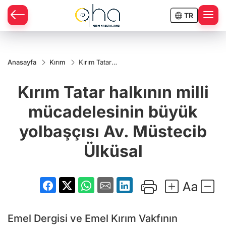
TR
Anasayfa
Kırım
Kırım Tatar
halkının milli
mücadelesinin
Kırım Tatar halkının milli
büyük
yolbaşçısı Av.
Müstecib
mücadelesinin büyük
Ülküsal
yolbaşçısı Av. Müstecib
Ülküsal
Emel Dergisi ve Emel Kırım Vakfının