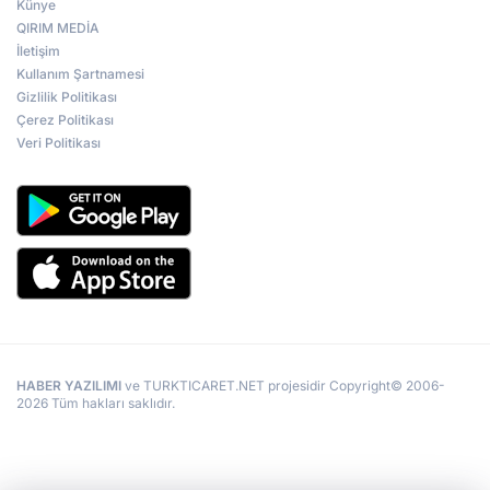
Künye
QIRIM MEDİA
İletişim
Kullanım Şartnamesi
Gizlilik Politikası
Çerez Politikası
Veri Politikası
HABER YAZILIMI
ve TURKTICARET.NET projesidir Copyright© 2006-
2026 Tüm hakları saklıdır.