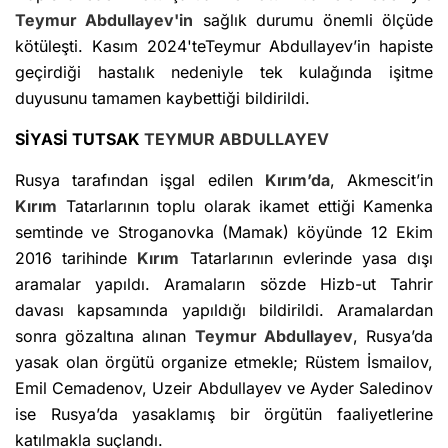
Teymur Abdullayev'in
sağlık durumu önemli ölçüde
kötüleşti. Kasım 2024'teTeymur Abdullayev’in hapiste
geçirdiği hastalık nedeniyle tek kulağında işitme
duyusunu tamamen kaybettiği bildirildi.
SİYASİ TUTSAK
TEYMUR ABDULLAYEV
Rusya tarafından işgal edilen
Kırım’da
, Akmescit’in
Kırım
Tatarlarının toplu olarak ikamet ettiği Kamenka
semtinde ve Stroganovka (Mamak) köyünde 12 Ekim
2016 tarihinde
Kırım
Tatarlarının evlerinde yasa dışı
aramalar yapıldı. Aramaların sözde Hizb-ut Tahrir
davası kapsamında yapıldığı bildirildi. Aramalardan
sonra gözaltına alınan
Teymur Abdullayev
, Rusya’da
yasak olan örgütü organize etmekle; Rüstem İsmailov,
Emil Cemadenov, Uzeir Abdullayev ve Ayder Saledinov
ise Rusya’da yasaklamış bir örgütün faaliyetlerine
katılmakla suçlandı.