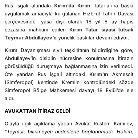
Rus işgali altındaki
Kırım’da
Kırım
Tatarlarına baskı
uygulamak amacıyla kurgulanan Hizb-ut Tahrir Davası
çerçevesinde, yasa dışı olarak 16 yıl 6 ay hapis
cezasına mahkûm edilen
Kırım
Tatar siyasi tutsak
Teymur Abdullayev’e
yönelik baskılar devam ediyor.
Kırım
Dayanışması sivil teşkilâtının bildirdiğine göre;
Abdullayev’in disiplin hücresine konulmasına itirazın
görüşüldüğü duruşmaya bağlanmasına izin verilmedi.
Öte yandan Rus işgali altındaki
Kırım'ın
Akmescit
(Simferopol) kentinde Kremlin kontrolündeki sözde
Simferopol Bölge Mahkemesi davayı 18 Eylül’de ele
aldı.
AVUKATTAN İTİRAZ GELDİ
Olayla ilgili açıklama yapan Avukat Rüstem Kamilev,
“
Teymur, bilinmeyen nedenlerle bağlanamadı. Hâkim,