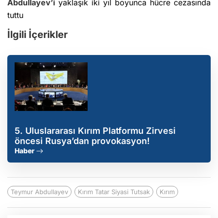
Abdullayev’i
yaklaşık iki yıl boyunca hücre cezasında
tuttu
İlgili İçerikler
5. Uluslararası Kırım Platformu Zirvesi
öncesi Rusya’dan provokasyon!
Haber
Teymur Abdullayev
Kırım Tatar Siyasi Tutsak
Kırım