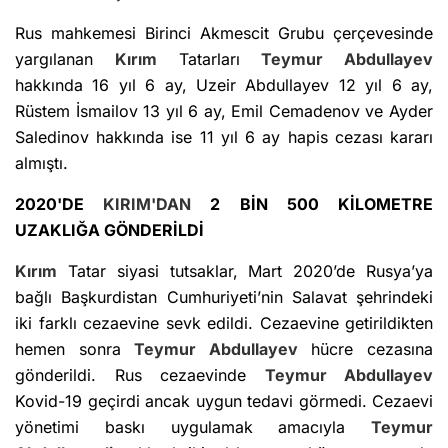
Rus mahkemesi Birinci Akmescit Grubu çerçevesinde
yargılanan
Kırım
Tatarları
Teymur Abdullayev
hakkında 16 yıl 6 ay, Uzeir Abdullayev 12 yıl 6 ay,
Rüstem İsmailov 13 yıl 6 ay, Emil Cemadenov ve Ayder
Saledinov hakkında ise 11 yıl 6 ay hapis cezası kararı
almıştı.
2020'DE
KIRIM'DAN
2 BİN 500 KİLOMETRE
UZAKLIĞA GÖNDERİLDİ
Kırım
Tatar siyasi tutsaklar, Mart 2020’de Rusya’ya
bağlı Başkurdistan Cumhuriyeti’nin Salavat şehrindeki
iki farklı cezaevine sevk edildi. Cezaevine getirildikten
hemen sonra
Teymur Abdullayev
hücre cezasına
gönderildi. Rus cezaevinde
Teymur Abdullayev
Kovid-19 geçirdi ancak uygun tedavi görmedi. Cezaevi
yönetimi baskı uygulamak amacıyla
Teymur