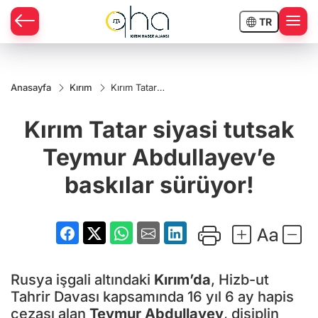
TR
Anasayfa
Kırım
Kırım Tatar
siyasi tutsak
Teymur
Kırım Tatar siyasi tutsak
Abdullayev’e
baskılar
sürüyor!
Teymur Abdullayev’e
baskılar sürüyor!
Rusya işgali altındaki
Kırım’da
, Hizb-ut
Tahrir Davası kapsamında 16 yıl 6 ay hapis
cezası alan
Teymur Abdullayev
, disiplin