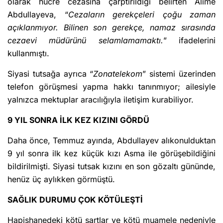
olarak hücre cezasına çarptırıldığı belirten Alime
Abdullayeva, “
Cezaların gerekçeleri çoğu zaman
açıklanmıyor. Bilinen son gerekçe, namaz sırasında
cezaevi müdürünü selamlamamaktı.
” ifadelerini
kullanmıştı.
Siyasi tutsağa ayrıca “
Zonatelekom
” sistemi üzerinden
telefon görüşmesi yapma hakkı tanınmıyor; ailesiyle
yalnızca mektuplar aracılığıyla iletişim kurabiliyor.
9 YIL SONRA İLK KEZ KIZINI GÖRDÜ
Daha önce, Temmuz ayında, Abdullayev alıkonulduktan
9 yıl sonra ilk kez küçük kızı Asma ile görüşebildiğini
bildirilmişti. Siyasi tutsak kızını en son gözaltı gününde,
henüz üç aylıkken görmüştü.
SAĞLIK DURUMU ÇOK KÖTÜLEŞTİ
Hapishanedeki kötü şartlar ve kötü muamele nedeniyle