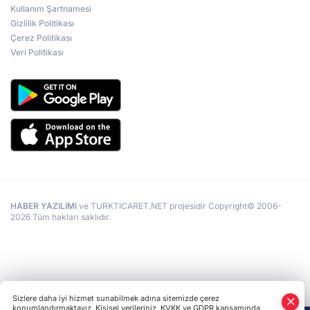
Kullanım Şartnamesi
Gizlilik Politikası
Çerez Politikası
Veri Politikası
HABER YAZILIMI
ve TURKTICARET.NET projesidir Copyright© 2006-
2026 Tüm hakları saklıdır.
Sizlere daha iyi hizmet sunabilmek adına sitemizde çerez
konumlandırmaktayız. Kişisel verileriniz, KVKK ve GDPR kapsamında