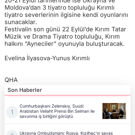
20-21 Eylül tarihlerinde ise Ukrayna ve
Moldova’dan 3 tiyatro topluluğu Kırımlı
tiyatro severlerinin ilgisine kendi oyunlarını
sunacaklar.
Festivalin son günü 22 Eylül’de Kırım Tatar
Müzik ve Drama Tiyatro topluluğu, Kırım
halkını “Ayneciler” oyunuyla buluşturacak.
Evelina İlyasova-Yunus Kırımlı
QHA
Son Haberler
Cumhurbaşkanı Zelenskıy, Suudi
Arabistan Veliaht Prensi Bin Selman ile
savunma iş birliğini görüştü
Ukrayna Ombudsmanı: Rusya, Kızılhaç’ın savaş