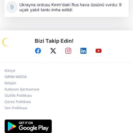
Ukrayna ordusu Kırım'daki Rus hava üssünü vurdu: 9
uçak yakıt tankı imha edildi
Bizi Takip Edin!
Künye
QIRIM MEDİA
İletişim
Kullanım Şartnamesi
Gizlilik Politikası
Çerez Politikası
Veri Politikası