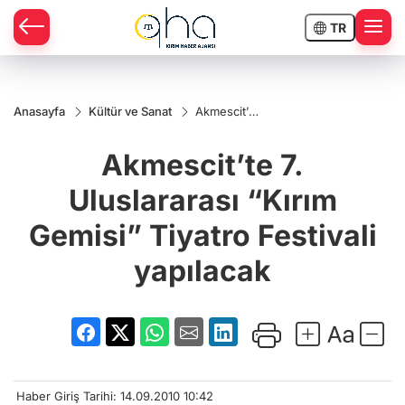
TR
Anasayfa
Kültür ve Sanat
Akmescit’te
7.
Uluslararası
Akmescit’te 7.
“Kırım
Gemisi”
Tiyatro
Uluslararası “Kırım
Festivali
yapılacak
Gemisi” Tiyatro Festivali
yapılacak
Haber Giriş Tarihi: 14.09.2010 10:42