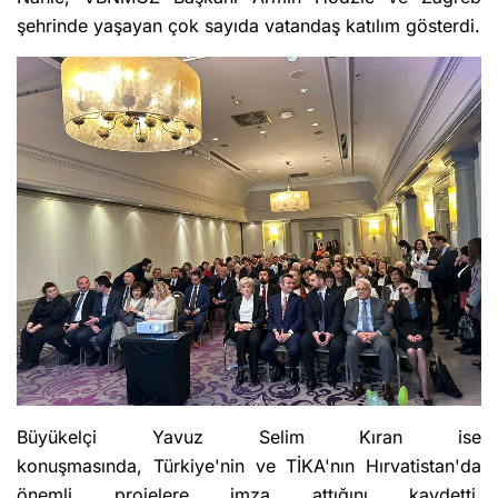
şehrinde yaşayan çok sayıda vatandaş katılım gösterdi.
Büyükelçi Yavuz Selim Kıran ise
konuşmasında, Türkiye'nin ve TİKA'nın Hırvatistan'da
önemli projelere imza attığını kaydetti.