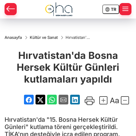
TR
Anasayfa
Kültür ve Sanat
Hırvatistan'da
Bosna
Hersek
Hırvatistan'da Bosna
Kültür
Günleri
kutlamaları
Hersek Kültür Günleri
yapıldı
kutlamaları yapıldı
Hırvatistan'da "15. Bosna Hersek Kültür
Günleri" kutlama töreni gerçekleştirildi.
TİKA'nın desteğiyle icra edilen program,