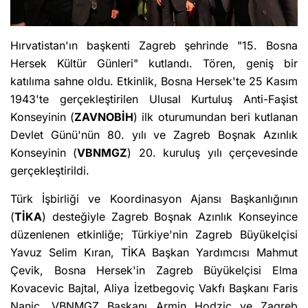
Hırvatistan'ın başkenti Zagreb şehrinde "15. Bosna
Hersek Kültür Günleri" kutlandı. Tören, geniş bir
katılıma sahne oldu. Etkinlik, Bosna Hersek'te 25 Kasım
1943'te gerçekleştirilen Ulusal Kurtuluş Anti-Faşist
Konseyinin (
ZAVNOBİH
) ilk oturumundan beri kutlanan
Devlet Günü'nün 80. yılı ve Zagreb Boşnak Azınlık
Konseyinin (
VBNMGZ
) 20. kuruluş yılı çerçevesinde
gerçekleştirildi.
Türk İşbirliği ve Koordinasyon Ajansı Başkanlığının
(
TİKA
) desteğiyle Zagreb Boşnak Azınlık Konseyince
düzenlenen etkinliğe; Türkiye'nin Zagreb Büyükelçisi
Yavuz Selim Kıran, TİKA Başkan Yardımcısı Mahmut
Çevik, Bosna Hersek'in Zagreb Büyükelçisi Elma
Kovacevic Bajtal, Aliya İzetbegoviç Vakfı Başkanı Faris
Nanic, VBNMGZ Başkanı Armin Hodzic ve Zagreb