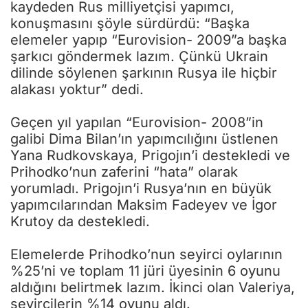
kaydeden Rus milliyetçisi yapımcı,
konuşmasını şöyle sürdürdü: “Başka
elemeler yapıp “Eurovision- 2009”a başka
şarkıcı göndermek lazım. Çünkü Ukrain
dilinde söylenen şarkının Rusya ile hiçbir
alakası yoktur” dedi.
Geçen yıl yapılan “Eurovision- 2008”in
galibi Dima Bilan’ın yapımcılığını üstlenen
Yana Rudkovskaya, Prigojın’i destekledi ve
Prihodko’nun zaferini “hata” olarak
yorumladı. Prigojın’i Rusya’nın en büyük
yapımcılarından Maksim Fadeyev ve İgor
Krutoy da destekledi.
Elemelerde Prihodko’nun seyirci oylarının
%25’ni ve toplam 11 jüri üyesinin 6 oyunu
aldığını belirtmek lazım. İkinci olan Valeriya,
seyircilerin %14 oyunu aldı.