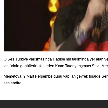
O Ses Türkiye yarışmasında Hadise'nin takımında yer alan ve 
ve jürinin gönüllerini fetheden Kırım Tatar yarışmacı Sevil M
Memetova, 9 Mart Perşembe günü yapılan çeyrek finalde Serta
seslendirdi.
SMS yoluyla yapılan oylamada Toprak Kardeşler, Sevil Memetov