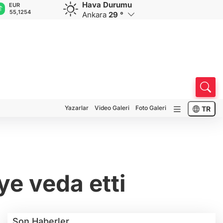
Hava Durumu
GBP
CHF
CAD
RUB
A
64,3468
59,0083
34,1883
0,5822
1
Ankara
29 °
Yazarlar
Video Galeri
Foto Galeri
TR
e veda etti
Son Haberler