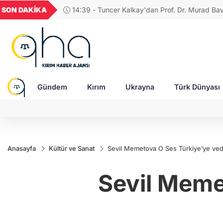
GEL
TND
BGN
VND
SON DAKİKA
12:18 - Ukrayna'dan Rusya'ya gece operasyonu
49
18,2677
16,3788
27,9743
0,0018
rafinerisi ve Karadeniz'deki askerî nokta vuruldu!
Gündem
Kırım
Ukrayna
Türk Dünyası
Anasayfa
Kültür ve Sanat
Sevil Memetova O Ses Türkiye’ye veda
Sevil Meme