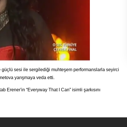
güçlü sesi ile sergilediği muhteşem performanslarla seyirci
emetova yarışmaya veda etti.
b Erener'in “Everyway That I Can” isimli şarkısını
a ve Burhan Çatılı'nın yer aldığı dörtlü gruptan yarı finale