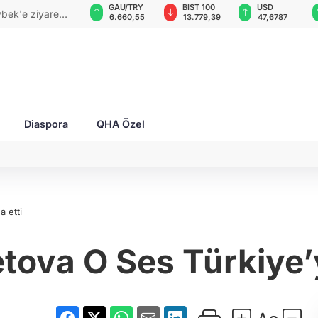
GAU/TRY
BIST 100
USD
EUR
: İki petrol
6.660,55
13.779,39
47,6787
55,1254
Diaspora
QHA Özel
 etti
tova O Ses Türkiye’y