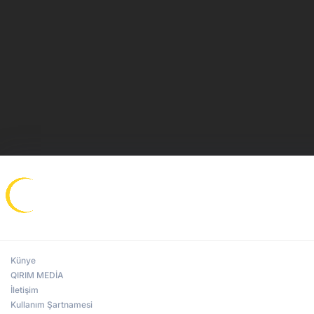
çıkan Toprak Kardeşler ve Burhan Çatılı oldu.
Ünlü Kırım Tatar şarkıcı Zarema Hanım’ın kızı, Kırım Tatar s
“Rising Star Türkiye” ve "Kapışma" gibi ses yarışmalarına iştir
2015 yılında düzenlenen "Kapışma" isimli bir başka şarkı yarış
kazanmıştı.
Künye
QIRIM MEDİA
İletişim
Kullanım Şartnamesi