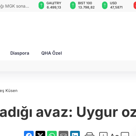
GAU/TRY
BIST 100
USD
EUR
rları ile Ahıska
6.499,13
13.798,82
47,5871
54,9503
yaşatmaya
Diaspora
QHA Özel
reş Küsen
adığı avaz: Uygur 