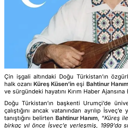
Çin işgali altındaki Doğu Türkistan’ın özgü
halk ozanı
Küreş Küsen’in
eşi
Bahtinur Hanı
ve sürgündeki hayatını Kırım Haber Ajansına (
Doğu Türkistan’ın başkenti Urumçi’de üniver
çalıştığını ancak vatanından ayrılıp İsveç’
tanıştığını belirten
Bahtinur Hanım
,
“Küreş il
birkaç yıl önce İsveç’e yerleşmiş, 1999’da 