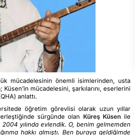
rlük mücadelesinin önemli isimlerinden, usta
m
; Küsen’in mücadelesini, şarkılarını, eserlerini
QHA) anlattı.
sitede öğretim görevlisi olarak uzun yıllar
e yerleştiğinde sürgünde olan
Küreş Küsen
ile
e 2004 yılında evlendik. O, benim gelmemden
sığınma hakkı almıştı. Ben buraya geldiğimde