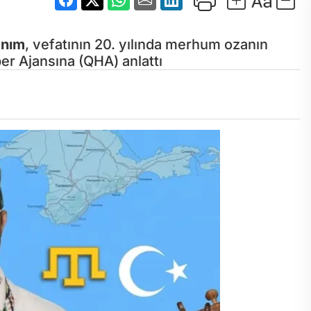
anım
, vefatının 20. yılında merhum ozanın
r Ajansına (QHA) anlattı