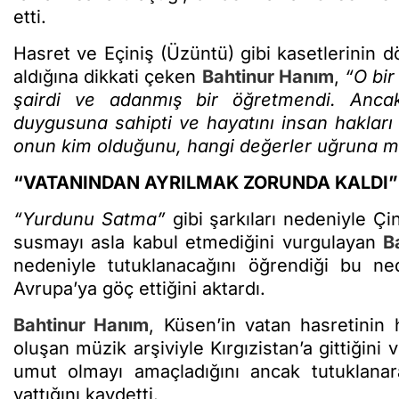
etti.
Hasret ve Eçiniş (Üzüntü) gibi kasetlerinin 
aldığına dikkati çeken
Bahtinur Hanım
,
“O bir
şairdi ve adanmış bir öğretmendi. Anca
duygusuna sahipti ve hayatını insan hakları 
onun kim olduğunu, hangi değerler uğruna müc
“VATANINDAN AYRILMAK ZORUNDA KALDI”
“Yurdunu Satma”
gibi şarkıları nedeniyle Çi
susmayı asla kabul etmediğini vurgulayan
B
nedeniyle tutuklanacağını öğrendiği bu ne
Avrupa’ya göç ettiğini aktardı.
Bahtinur Hanım
, Küsen’in vatan hasretinin 
oluşan müzik arşiviyle Kırgızistan’a gittiğini 
umut olmayı amaçladığını ancak tutuklanar
yattığını kaydetti.