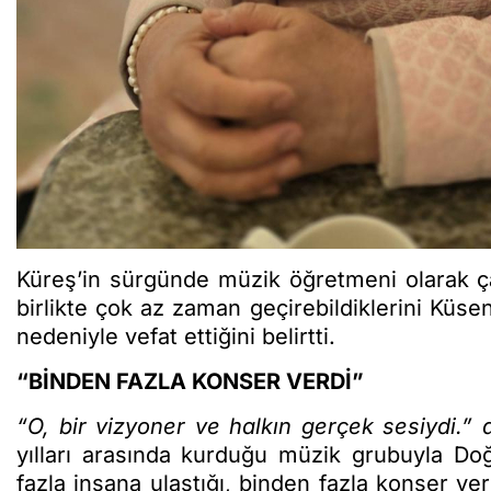
Küreş’in sürgünde müzik öğretmeni olarak ç
birlikte çok az zaman geçirebildiklerini Küsen’i
nedeniyle vefat ettiğini belirtti.
“BİNDEN FAZLA KONSER VERDİ”
“O, bir vizyoner ve halkın gerçek sesiydi.” 
yılları arasında kurduğu müzik grubuyla Doğ
fazla insana ulaştığı, binden fazla konser ve