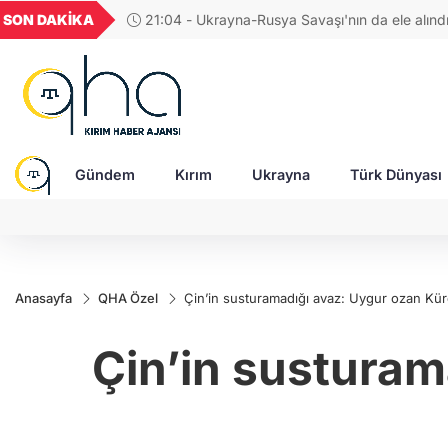
GEL
TND
BGN
VND
SON DAKİKA
17:38 - Araştırmacı yazar Gündoğdu: Kırım Tata
20
18,1978
16,2303
28,0626
0,0018
Türkleri ortak Türk kültürünün birçok unsurunu 
devam ediyor
Gündem
Kırım
Ukrayna
Türk Dünyası
Anasayfa
QHA Özel
Çin’in susturamadığı avaz: Uygur ozan Kü
Çin’in susturam