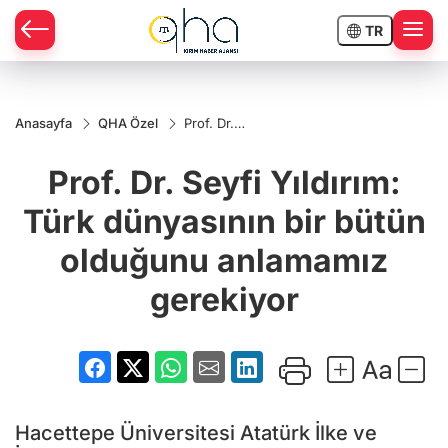
TR
Anasayfa
QHA Özel
Prof. Dr.
Seyfi
Yıldırım:
Prof. Dr. Seyfi Yıldırım:
Türk
dünyasının
bir bütün
Türk dünyasının bir bütün
olduğunu
anlamamız
olduğunu anlamamız
gerekiyor
gerekiyor
Hacettepe Üniversitesi Atatürk İlke ve