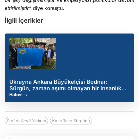
bir şey değişmemiştir ve emperyalist politikalar devam
ettirilmiştir”
diye konuştu.
İlgili İçerikler
Ukrayna Ankara Büyükelçisi Bodnar:
Sürgün, zaman aşımı olmayan bir insanlık
suçudur!
Haber
Prof.dr Seyfi Yıldırım
Kırım Tatar Sürgünü