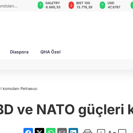
VND
GAU/TRY
BIST 100
USD
andoları
0,0018
6.660,55
13.779,39
47,6787
Diaspora
QHA Özel
i komutanı Petraeus:
BD ve NATO güçleri 