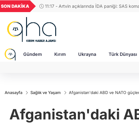
UYU
GEL
TND
BGN
SON DAKİKA
11:17 - Artvin açıklarında İDA paniği: SAS kom
52
1,1849
18,2677
16,3788
27,9743
bölgeye intikal etti
Gündem
Kırım
Ukrayna
Türk Dünyası
Anasayfa
Sağlık ve Yaşam
Afganistan'daki ABD ve NATO güçler
Afganistan'daki A