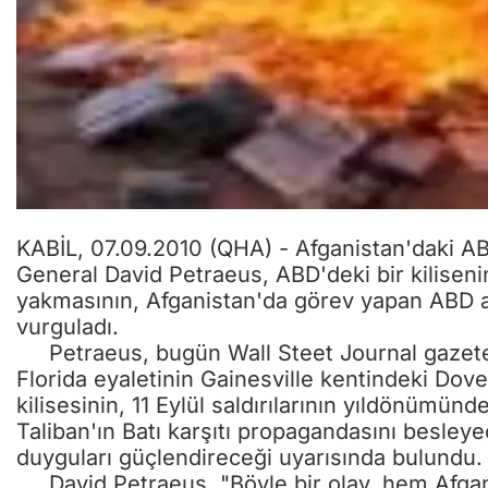
KABİL, 07.09.2010 (QHA) - Afganistan'daki A
General David Petraeus, ABD'deki bir kiliseni
yakmasının, Afganistan'da görev yapan ABD as
vurguladı.
Petraeus, bugün Wall Steet Journal gazet
Florida eyaletinin Gainesville kentindeki Dov
kilisesinin, 11 Eylül saldırılarının yıldönümü
Taliban'ın Batı karşıtı propagandasını besley
duyguları güçlendireceği uyarısında bulundu.
David Petraeus, "Böyle bir olay, hem Afganis