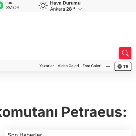
Hava Durumu
EUR
GBP
CHF
CAD
R
55,1254
64,3468
59,0083
34,1883
0
Ankara
28 °
Yazarlar
Video Galeri
Foto Galeri
TR
komutanı Petraeus:
Son Haberler