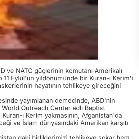
BD ve NATO güçlerinin komutanı Amerikalı
n 11 Eylül'ün yıldönümünde bir Kuran-ı Kerim'i
kerlerinin hayatının tehlikeye gireceğini
esinde yayımlanan demecinde, ABD'nin
e World Outreach Center adlı Baptist
nde Kuran-ı Kerim yakmasının, Afganistan'da
eceği ve İslam dünyasındaki Amerikan karşıtı
tan'daki birliklerimizi tehlikeye sokar hem