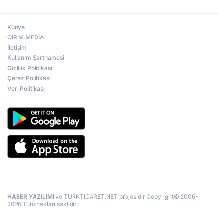
Künye
QIRIM MEDİA
İletişim
Kullanım Şartnamesi
Gizlilik Politikası
Çerez Politikası
Veri Politikası
HABER YAZILIMI
ve TURKTICARET.NET projesidir Copyright© 2006-
2026 Tüm hakları saklıdır.