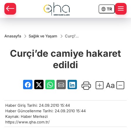
TR
Anasayfa
Sağlık ve Yaşam
Curçi’de
camiye
hakaret
Curçi’de camiye hakaret
edildi
edildi
Haber Giriş Tarihi: 24.09.2010 15:44
Haber Güncellenme Tarihi: 24.09.2010 15:44
Kaynak: Haber Merkezi
https://www.qha.com.tr/