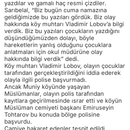
yazdılar ve gamalı haç resmi çizdiler.
Sarıbelal, “Biz bugün cuma namazına
geldiğimizde bu yazıları gördük. Biz olay
hakkında köy muhtarı Vladimir Lobov’a bilgi
verdik. Biz bu yazıları çocukların yazdığını
düşündüğümüzden dolayı, böyle
hareketlerin yanlış olduğunu çocuklara
anlatmaları için okul müdürüne olay
hakkında bilgi verdik” dedi.
Köy muhtarı Vladimir Lobov, olayın çocuklar
tarafından gerçekleştirildiğini iddia ederek
olayla ilgili polise başvurmadı.
Ancak Muniy köyünde yaşayan
Müslümanlar, olayın polis tarafından
kayıtlara geçirilmesinde ısrar etti ve köyün
Müslüman cemiyeti başkanı Emiruseyin
Tohtarov bu konuda bölge polisine
başvurdu.
Camiye hakaret edenler tespit edildi