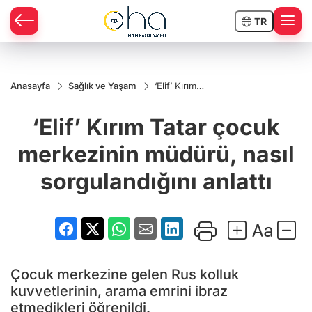
TR
Anasayfa
Sağlık ve Yaşam
‘Elif’ Kırım
Tatar çocuk
merkezinin
‘Elif’ Kırım Tatar çocuk
müdürü, nasıl
sorgulandığını
anlattı
merkezinin müdürü, nasıl
sorgulandığını anlattı
Çocuk merkezine gelen Rus kolluk
kuvvetlerinin, arama emrini ibraz
etmedikleri öğrenildi.