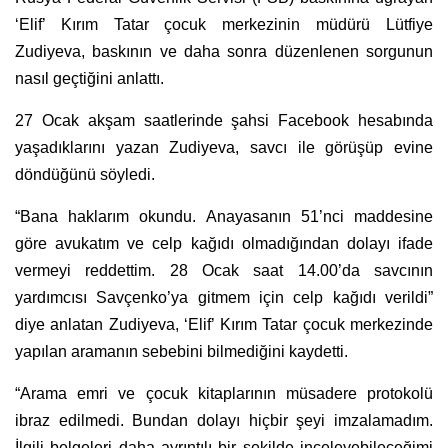
‘Elif’ Kırım Tatar çocuk merkezinin müdürü Lütfiye
Zudiyeva, baskının ve daha sonra düzenlenen sorgunun
nasıl geçtiğini anlattı.
27 Ocak akşam saatlerinde şahsi Facebook hesabında
yaşadıklarını yazan Zudiyeva, savcı ile görüşüp evine
döndüğünü söyledi.
“Bana haklarım okundu. Anayasanın 51’nci maddesine
göre avukatım ve celp kağıdı olmadığından dolayı ifade
vermeyi reddettim. 28 Ocak saat 14.00’da savcının
yardımcısı Savçenko’ya gitmem için celp kağıdı verildi”
diye anlatan Zudiyeva, ‘Elif’ Kırım Tatar çocuk merkezinde
yapılan aramanın sebebini bilmediğini kaydetti.
“Arama emri ve çocuk kitaplarının müsadere protokolü
ibraz edilmedi. Bundan dolayı hiçbir şeyi imzalamadım.
İlgili belgeleri daha ayrıntılı bir şekilde inceleyebileceğimi