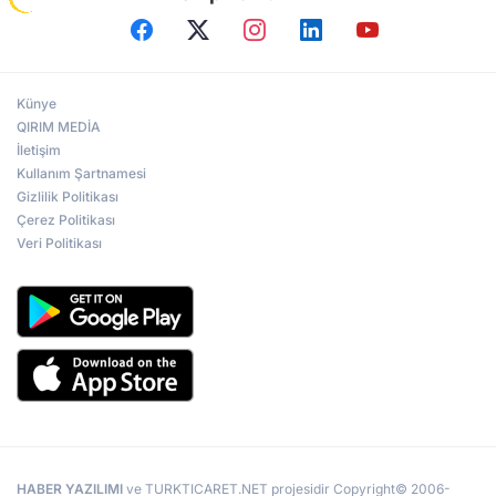
Künye
QIRIM MEDİA
İletişim
Kullanım Şartnamesi
Gizlilik Politikası
Çerez Politikası
Veri Politikası
HABER YAZILIMI
ve TURKTICARET.NET projesidir Copyright© 2006-