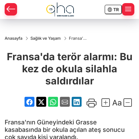
TR
Anasayfa
Sağlık ve Yaşam
Fransa'da
terör
alarmı: Bu
Fransa'da terör alarmı: Bu
kez de
okula
silahla
kez de okula silahla
saldırdılar
saldırdılar
Fransa'nın Güneyindeki Grasse
kasabasında bir okula açılan ateş sonucu
çok sayıda kişi yaralandı.