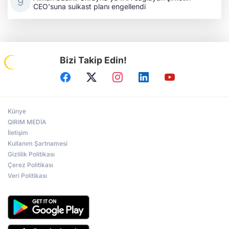
CEO'suna suikast planı engellendi
Bizi Takip Edin!
Künye
QIRIM MEDİA
İletişim
Kullanım Şartnamesi
Gizlilik Politikası
Çerez Politikası
Veri Politikası