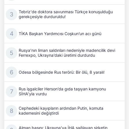
Tebriz'de doktora savunması Türkçe konuşulduğu
gerekçesiyle durduruldu!
TİKA Başkan Yardımcısı Coşkun’un acı günü
Rusya’nın liman saldırıları nedeniyle madencilik devi
Ferrexpo, Ukrayna’daki üretimi durdurdu
Odesa bölgesinde Rus terörü: Bir ölü, 8 yaralı!
Rus işgalciler Herson’da gıda taşıyan kamyonu
SİHA’yla vurdu
Cephedeki kayıpların ardından Putin, komuta
kademesini değiştirdi
Alman basını: Ukrayna'ya İHA sağlayan şirketin