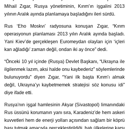
Mihail Zıgar, Rusya yönetiminin, Kırım’ın işgalini 2013
yılının Aralık ayında planlamaya başladığını ileri sürdü.
Rus ‘Eho Moskvı’ radyosuna konuşan Zıgar, “Kırım
operasyonun planlaması 2013 yılın Aralık ayında başladı.
Yani Kiev’de gerçekleşen Euromeydan olayları için ‘içleri
kan ağladığı’ zaman değil, ondan iki ay önce” dedi.
“Önceki 10 yıl içinde (Rusya) Devlet Başkanı, “Ukrayna ile
ilgilenmek lazım, aksi halde onu kaybederiz” söylemlerinde
bulunuyordu” diyen Zıgar, “Yani ilk başta Kırım’ı almak
değil, Ukrayna’yı kaybetmemek stratejisi söz konusu idi”
diye ifade etti.
Rusya'nın işgal hamlesinin Akyar (Sivastopol) limanındaki
Rus üssünü korumanın yanı sıra, Karadeniz'de hem askeri
kuvvetleri hem de enerji yolları açısından sağlam bir köprü
başı tutmak amacıyla gerçekleştirildiği, batı ülkelerine karşı