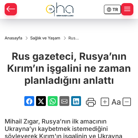
TR
Anasayfa
Sağlık ve Yaşam
Rus
gazeteci,
Rusya’nın
Rus gazeteci, Rusya’nın
Kırım’ın
işgalini ne
zaman
Kırım’ın işgalini ne zaman
planladığını
anlattı
planladığını anlattı
Mihail Zıgar, Rusya’nın ilk amacının
Ukrayna’yı kaybetmek istemediğini
söyleyerek Kırım'ın işgalinin ve Ukrayna