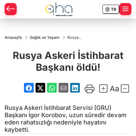
TR
Anasayfa
Sağlık ve Yaşam
Rusya
Askeri
İstihbarat
Rusya Askeri İstihbarat
Başkanı
öldü!
Başkanı öldü!
Rusya Askeri İstihbarat Servisi (GRU)
Başkanı İgor Korobov, uzun süredir devam
eden rahatsızlığı nedeniyle hayatını
kaybetti.