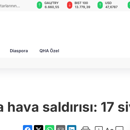
VND
GAU/TRY
BIST 100
USD
tarlarının
0,0018
6.660,55
13.779,39
47,6787
Diaspora
QHA Özel
hava saldırısı: 17 si