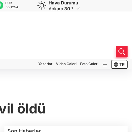
Hava Durumu
EUR
GBP
CHF
CAD
R
55,1254
64,3468
59,0083
34,1883
0
Ankara
30 °
Yazarlar
Video Galeri
Foto Galeri
TR
vil öldü
Son Haberler