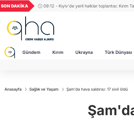
UYU
GEL
TND
BGN
SON DAKİKA
09:12 - Kıyiv'de yerli halklar toplantısı: Kırım Ta
52
1,1849
18,2677
16,3788
27,9743
kimliği ve dil hakları ele alındı
Gündem
Kırım
Ukrayna
Türk Dünyası
Anasayfa
Sağlık ve Yaşam
Şam'da hava saldırısı: 17 sivil öldü
Şam'da 