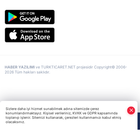
HABER YAZILIMI
ve TURKTICARET.NET projesidir Copyright© 2006-
2026 Tüm hakları saklıdır.
Sizlere daha iyi hizmet sunabilmek adına sitemizde çerez
konumlandırmaktayız. Kişisel verileriniz, KVKK ve GDPR kapsamında
toplanıp işlenir. Sitemizi kullanarak, çerezleri kullanmamızı kabul etmiş
olacaksınız.
Anasayfa
Haber Ara
Yazarlar