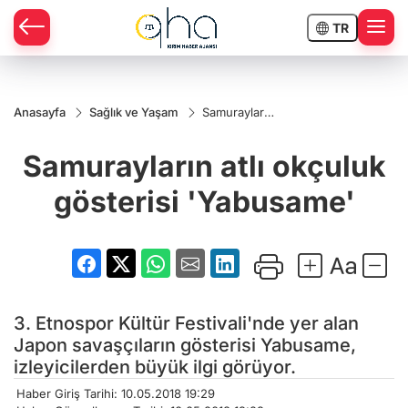
TR
Anasayfa
Sağlık ve Yaşam
Samurayların
atlı okçuluk
gösterisi
Samurayların atlı okçuluk
'Yabusame'
gösterisi 'Yabusame'
3. Etnospor Kültür Festivali'nde yer alan
Japon savaşçıların gösterisi Yabusame,
izleyicilerden büyük ilgi görüyor.
Haber Giriş Tarihi: 10.05.2018 19:29