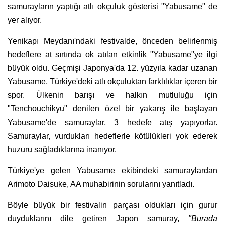
samurayların yaptığı atlı okçuluk gösterisi "Yabusame" de
yer alıyor.
Yenikapı Meydanı'ndaki festivalde, önceden belirlenmiş
hedeflere at sırtında ok atılan etkinlik "Yabusame"ye ilgi
büyük oldu.
Geçmişi Japonya'da 12. yüzyıla kadar uzanan
Yabusame, Türkiye'deki atlı okçuluktan farklılıklar içeren bir
spor. Ülkenin barışı ve halkın mutluluğu için
"Tenchouchikyu" denilen özel bir yakarış ile başlayan
Yabusame'de samuraylar, 3 hedefe atış yapıyorlar.
Samuraylar, vurdukları hedeflerle kötülükleri yok ederek
huzuru sağladıklarına inanıyor.
Türkiye'ye gelen Yabusame ekibindeki samuraylardan
Arimoto Daisuke, AA muhabirinin sorularını yanıtladı.
Böyle büyük bir festivalin parçası oldukları için gurur
duyduklarını dile getiren Japon samuray,
"Burada