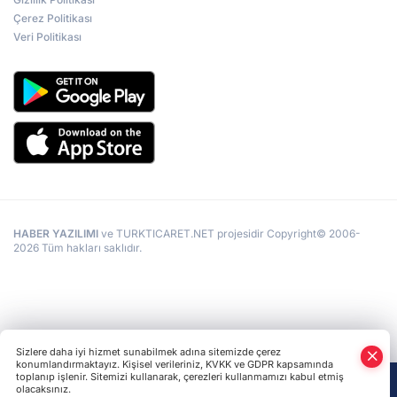
Çerez Politikası
Veri Politikası
HABER YAZILIMI
ve TURKTICARET.NET projesidir Copyright© 2006-
2026 Tüm hakları saklıdır.
Sizlere daha iyi hizmet sunabilmek adına sitemizde çerez
konumlandırmaktayız. Kişisel verileriniz, KVKK ve GDPR kapsamında
toplanıp işlenir. Sitemizi kullanarak, çerezleri kullanmamızı kabul etmiş
olacaksınız.