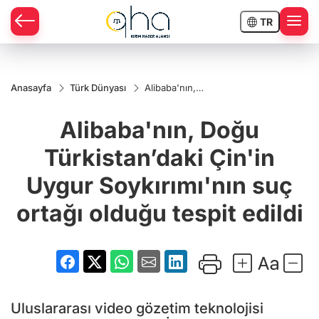
TR
Anasayfa
Türk Dünyası
Alibaba'nın,
Doğu
Türkistan’daki
Alibaba'nın, Doğu
Çin'in Uygur
Soykırımı'nın
suç ortağı
Türkistan’daki Çin'in
olduğu tespit
edildi
Uygur Soykırımı'nın suç
ortağı olduğu tespit edildi
Uluslararası video gözetim teknolojisi