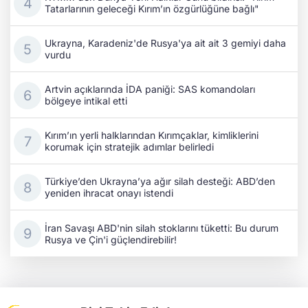
Tatarlarının geleceği Kırım’ın özgürlüğüne bağlı"
Ukrayna, Karadeniz'de Rusya'ya ait ait 3 gemiyi daha
vurdu
Artvin açıklarında İDA paniği: SAS komandoları
bölgeye intikal etti
Kırım’ın yerli halklarından Kırımçaklar, kimliklerini
korumak için stratejik adımlar belirledi
Türkiye’den Ukrayna’ya ağır silah desteği: ABD’den
yeniden ihracat onayı istendi
İran Savaşı ABD'nin silah stoklarını tüketti: Bu durum
Rusya ve Çin'i güçlendirebilir!