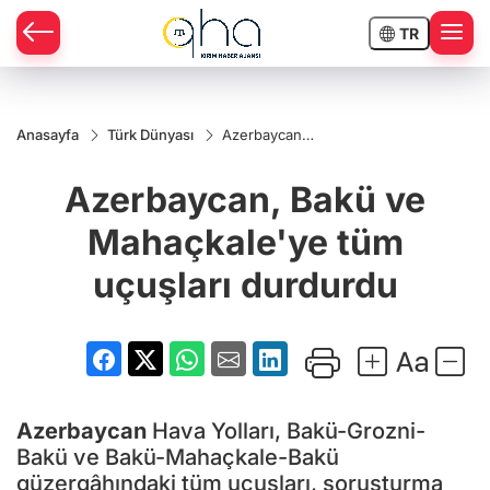
TR
Anasayfa
Türk Dünyası
Azerbaycan,
Bakü ve
Mahaçkale'ye
Azerbaycan, Bakü ve
tüm uçuşları
durdurdu
Mahaçkale'ye tüm
uçuşları durdurdu
Azerbaycan
Hava Yolları, Bakü-Grozni-
Bakü ve Bakü-Mahaçkale-Bakü
güzergâhındaki tüm uçuşları, soruşturma