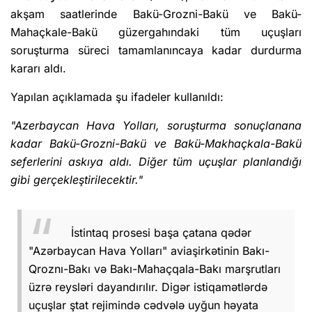
akşam saatlerinde Bakü-Grozni-Bakü ve Bakü-
Mahaçkale-Bakü güzergahındaki tüm uçuşları
soruşturma süreci tamamlanıncaya kadar durdurma
kararı aldı.
Yapılan açıklamada şu ifadeler kullanıldı:
"Azerbaycan Hava Yolları, soruşturma sonuçlanana
kadar Bakü-Grozni-Bakü ve Bakü-Makhaçkala-Bakü
seferlerini askıya aldı. Diğer tüm uçuşlar planlandığı
gibi gerçekleştirilecektir."
İstintaq prosesi başa çatana qədər
"Azərbaycan Hava Yolları" aviaşirkətinin Bakı-
Qroznı-Bakı və Bakı-Mahaçqala-Bakı marşrutları
üzrə reysləri dayandırılır. Digər istiqamətlərdə
uçuşlar ştat rejimində cədvələ uyğun həyata