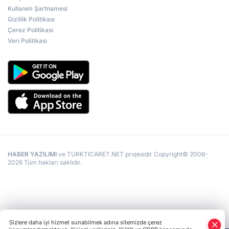
Kullanım Şartnamesi
Gizlilik Politikası
Çerez Politikası
Veri Politikası
HABER YAZILIMI
ve TURKTICARET.NET projesidir Copyright© 2006-
2026 Tüm hakları saklıdır.
Sizlere daha iyi hizmet sunabilmek adına sitemizde çerez