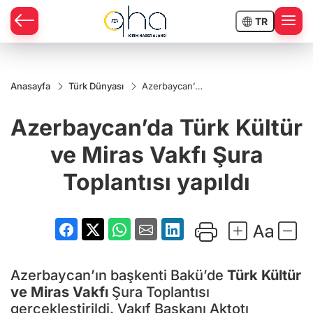
TR
Anasayfa
Türk Dünyası
Azerbaycan’da
Türk Kültür ve
Miras Vakfı
Azerbaycan’da Türk Kültür
Şura Toplantısı
yapıldı
ve Miras Vakfı Şura
Toplantısı yapıldı
Azerbaycan’ın başkenti Bakü’de
Türk Kültür
ve Miras Vakfı
Şura Toplantısı
gerçekleştirildi. Vakıf Başkanı Aktotı