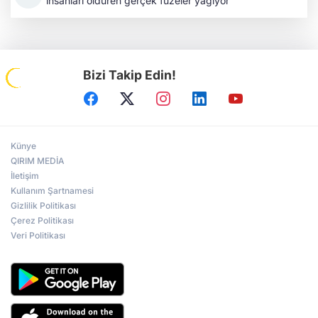
insanları öldüren gerçek füzeler yağıyor"
Bizi Takip Edin!
Künye
QIRIM MEDİA
İletişim
Kullanım Şartnamesi
Gizlilik Politikası
Çerez Politikası
Veri Politikası