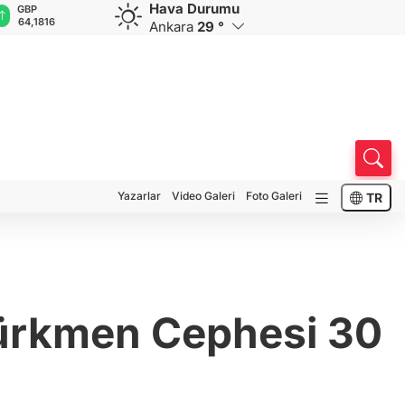
Hava Durumu
GBP
CHF
CAD
RUB
A
64,1816
58,9335
33,9490
0,5839
1
Ankara
29 °
Yazarlar
Video Galeri
Foto Galeri
TR
 Türkmen Cephesi 30