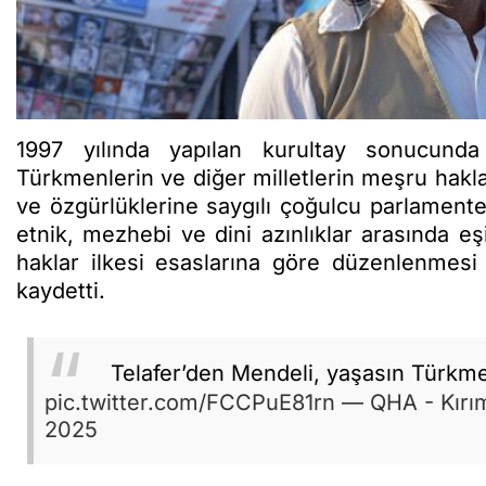
1997 yılında yapılan kurultay sonucun
Türkmenlerin ve diğer milletlerin meşru hakla
ve özgürlüklerine saygılı çoğulcu parlamente
etnik, mezhebi ve dini azınlıklar arasında eşi
haklar ilkesi esaslarına göre düzenlenmesi 
kaydetti.
Telafer’den Mendeli, yaşasın Türkm
pic.twitter.com/FCCPuE81rn
— QHA - Kırım
2025