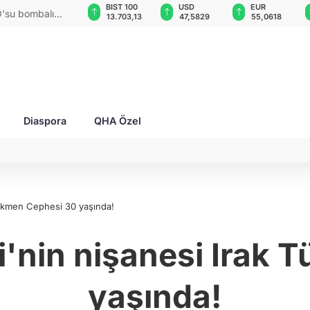
GAU/TRY
BIST 100
USD
EUR
O'su bombalı
6.521,65
13.703,13
47,5829
55,0618
Diaspora
QHA Özel
Türkmen Cephesi 30 yaşında!
i'nin nişanesi Irak
yaşında!