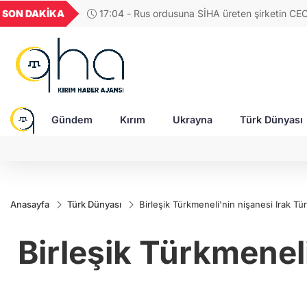
GEL
TND
BGN
VND
SON DAKİKA
17:04 - Rus ordusuna SİHA üreten şirketin CE
54
18,1961
16,2454
28,0626
0,0018
saldırıda ağır yaralandı
Gündem
Kırım
Ukrayna
Türk Dünyası
Anasayfa
Türk Dünyası
Birleşik Türkmeneli'nin nişanesi Irak 
Birleşik Türkmenel