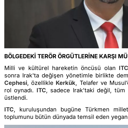
BÖLGEDEKİ TERÖR ÖRGÜTLERİNE KARŞI M
Milli ve kültürel hareketin öncüsü olan
IT
sonra Irak'ta değişen yönetimle birlikte dem
Cephesi
, özellikle
Kerkük
, Telafer ve Musul
rol oynadı.
ITC
, sadece Irak'taki değil, tü
üstlendi.
ITC
, kuruluşundan bugüne Türkmen millet
toplumunu bütün dünyada temsil eden yegane