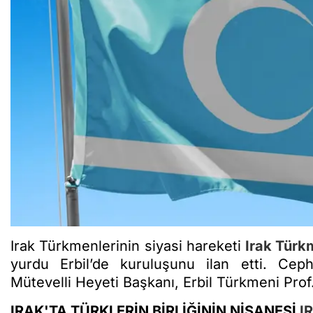
Irak Türkmenlerinin siyasi hareketi
Irak Türk
yurdu Erbil’de kuruluşunu ilan etti. Ceph
Mütevelli Heyeti Başkanı, Erbil Türkmeni Prof
IRAK'TA TÜRKLERİN BİRLİĞİNİN NİŞANESİ
I